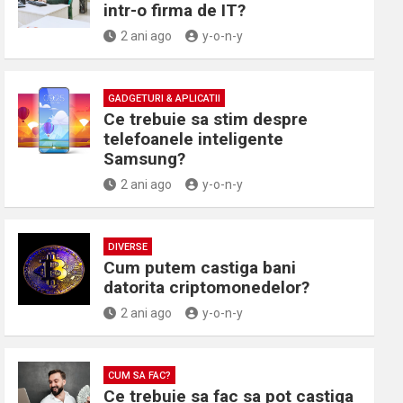
intr-o firma de IT?
2 ani ago
y-o-n-y
GADGETURI & APLICATII
Ce trebuie sa stim despre
telefoanele inteligente
Samsung?
2 ani ago
y-o-n-y
DIVERSE
Cum putem castiga bani
datorita criptomonedelor?
2 ani ago
y-o-n-y
CUM SA FAC?
Ce trebuie sa fac sa pot castiga