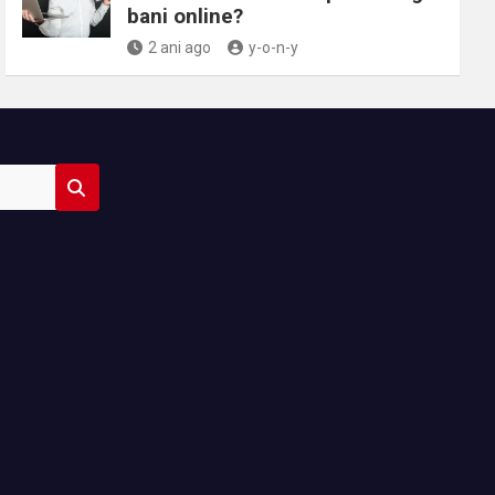
bani online?
2 ani ago
y-o-n-y