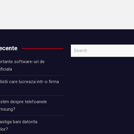
recente
S
e
rtante software-uri de
a
ificiala
r
c
istii care lucreaza intr-o firma
h
 stim despre telefoanele
Samsung?
stiga bani datorita
lor?