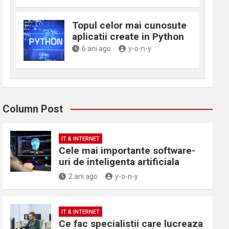
Topul celor mai cunosute
aplicatii create in Python
6 ani ago
y-o-n-y
Column Post
IT & INTERNET
Cele mai importante software-
uri de inteligenta artificiala
2 ani ago
y-o-n-y
IT & INTERNET
Ce fac specialistii care lucreaza