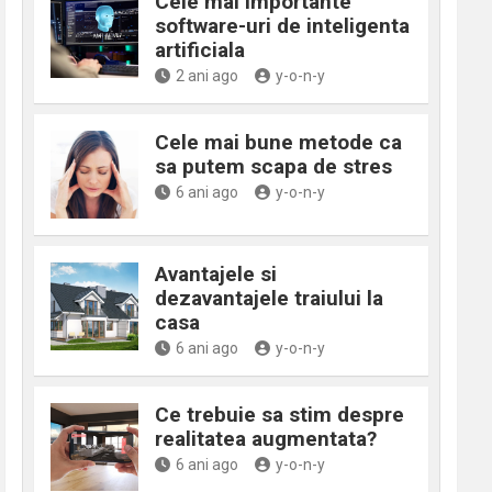
Cele mai importante
software-uri de inteligenta
artificiala
2 ani ago
y-o-n-y
Cele mai bune metode ca
sa putem scapa de stres
6 ani ago
y-o-n-y
Avantajele si
dezavantajele traiului la
casa
6 ani ago
y-o-n-y
Ce trebuie sa stim despre
realitatea augmentata?
6 ani ago
y-o-n-y