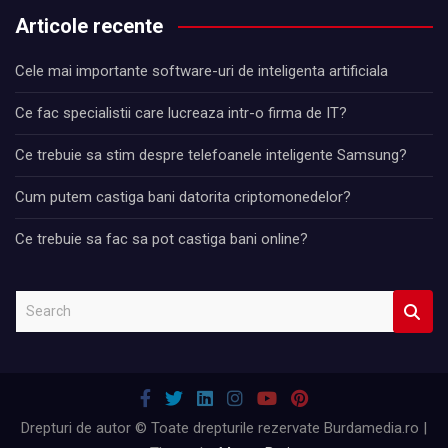
Articole recente
Cele mai importante software-uri de inteligenta artificiala
Ce fac specialistii care lucreaza intr-o firma de IT?
Ce trebuie sa stim despre telefoanele inteligente Samsung?
Cum putem castiga bani datorita criptomonedelor?
Ce trebuie sa fac sa pot castiga bani online?
S
e
a
r
c
h
Drepturi de autor © Toate drepturile rezervate Burdamedia.ro |