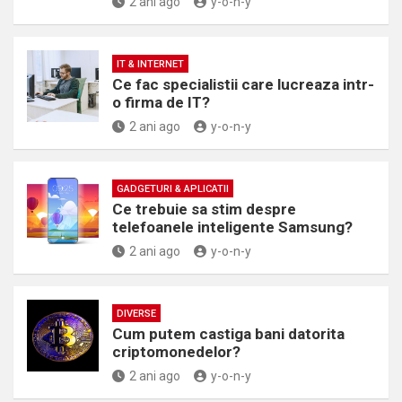
2 ani ago
y-o-n-y
IT & INTERNET
Ce fac specialistii care lucreaza intr-
o firma de IT?
2 ani ago
y-o-n-y
GADGETURI & APLICATII
Ce trebuie sa stim despre
telefoanele inteligente Samsung?
2 ani ago
y-o-n-y
DIVERSE
Cum putem castiga bani datorita
criptomonedelor?
2 ani ago
y-o-n-y