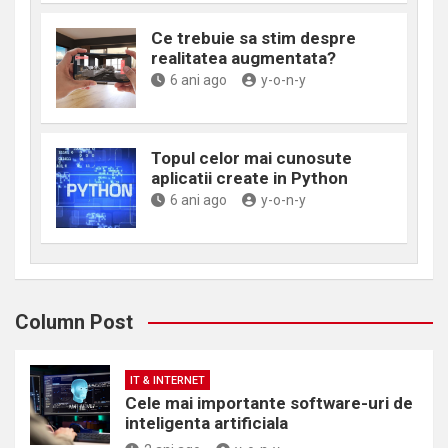
Ce trebuie sa stim despre
realitatea augmentata?
6 ani ago
y-o-n-y
Topul celor mai cunosute
aplicatii create in Python
6 ani ago
y-o-n-y
Column Post
IT & INTERNET
Cele mai importante software-uri de
inteligenta artificiala