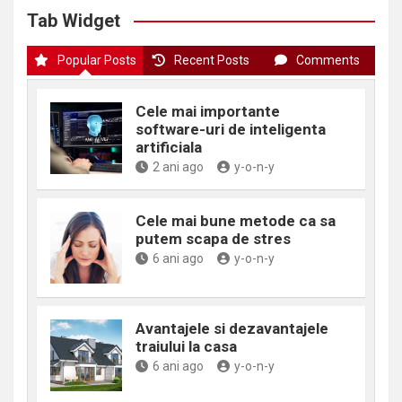
Tab Widget
Popular Posts
Recent Posts
Comments
Cele mai importante
software-uri de inteligenta
artificiala
2 ani ago
y-o-n-y
Cele mai bune metode ca sa
putem scapa de stres
6 ani ago
y-o-n-y
Avantajele si dezavantajele
traiului la casa
6 ani ago
y-o-n-y