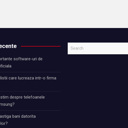
recente
S
e
rtante software-uri de
a
ificiala
r
c
istii care lucreaza intr-o firma
h
 stim despre telefoanele
Samsung?
stiga bani datorita
lor?