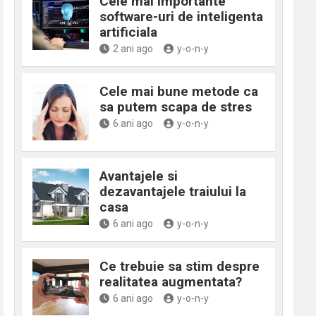
Cele mai importante
software-uri de inteligenta
artificiala
2 ani ago
y-o-n-y
Cele mai bune metode ca
sa putem scapa de stres
6 ani ago
y-o-n-y
Avantajele si
dezavantajele traiului la
casa
6 ani ago
y-o-n-y
Ce trebuie sa stim despre
realitatea augmentata?
6 ani ago
y-o-n-y