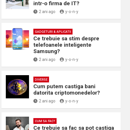
intr-o firma de IT?
2 ani ago
y-o-n-y
GADGETURI & APLICATII
Ce trebuie sa stim despre
telefoanele inteligente
Samsung?
2 ani ago
y-o-n-y
DIVERSE
Cum putem castiga bani
datorita criptomonedelor?
2 ani ago
y-o-n-y
CUM SA FAC?
Ce trebuie sa fac sa pot castiga