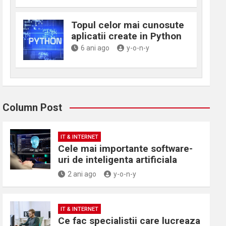
Topul celor mai cunosute
aplicatii create in Python
6 ani ago
y-o-n-y
Column Post
IT & INTERNET
Cele mai importante software-
uri de inteligenta artificiala
2 ani ago
y-o-n-y
IT & INTERNET
Ce fac specialistii care lucreaza