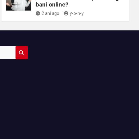
bani online?
2 ani ago
y-o-n-y