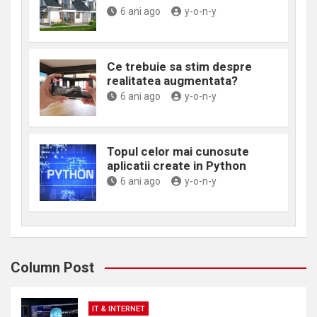
6 ani ago
y-o-n-y
Ce trebuie sa stim despre
realitatea augmentata?
6 ani ago
y-o-n-y
Topul celor mai cunosute
aplicatii create in Python
6 ani ago
y-o-n-y
Column Post
IT & INTERNET