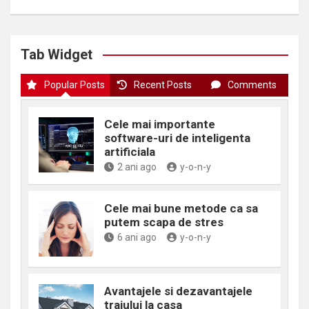
articole
Tab Widget
Popular Posts
Recent Posts
Comments
Cele mai importante
software-uri de inteligenta
artificiala
2 ani ago
y-o-n-y
Cele mai bune metode ca sa
putem scapa de stres
6 ani ago
y-o-n-y
Avantajele si dezavantajele
traiului la casa