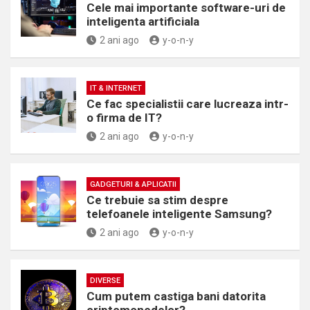
Cele mai importante software-uri de
inteligenta artificiala
2 ani ago
y-o-n-y
IT & INTERNET
Ce fac specialistii care lucreaza intr-
o firma de IT?
2 ani ago
y-o-n-y
GADGETURI & APLICATII
Ce trebuie sa stim despre
telefoanele inteligente Samsung?
2 ani ago
y-o-n-y
DIVERSE
Cum putem castiga bani datorita