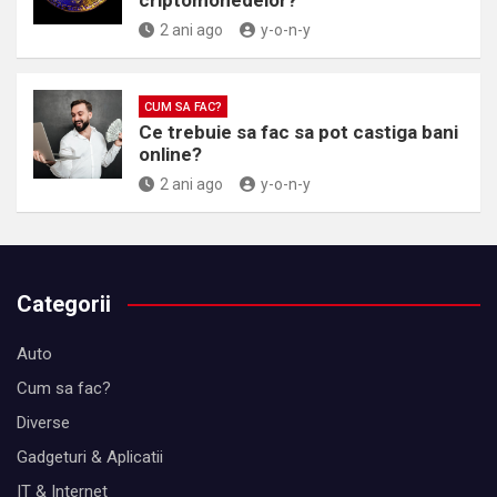
criptomonedelor?
2 ani ago
y-o-n-y
CUM SA FAC?
Ce trebuie sa fac sa pot castiga bani
online?
2 ani ago
y-o-n-y
Categorii
Auto
Cum sa fac?
Diverse
Gadgeturi & Aplicatii
IT & Internet