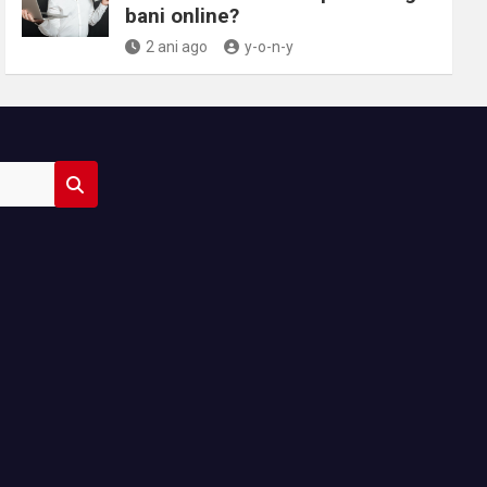
bani online?
2 ani ago
y-o-n-y