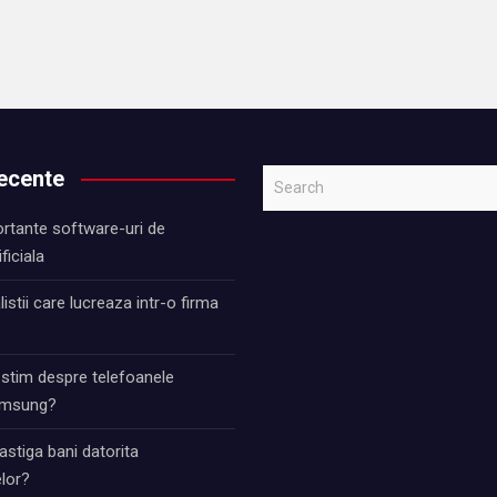
recente
S
e
rtante software-uri de
a
ificiala
r
c
istii care lucreaza intr-o firma
h
 stim despre telefoanele
Samsung?
stiga bani datorita
lor?