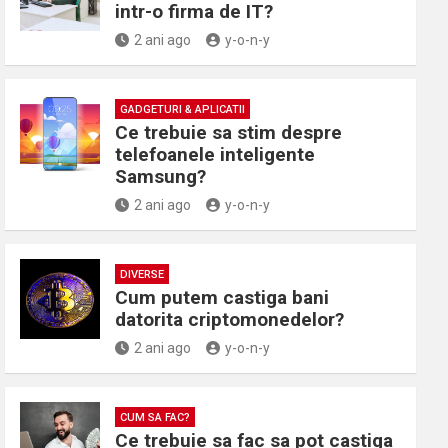
intr-o firma de IT?
2 ani ago
y-o-n-y
GADGETURI & APLICATII
Ce trebuie sa stim despre
telefoanele inteligente
Samsung?
2 ani ago
y-o-n-y
DIVERSE
Cum putem castiga bani
datorita criptomonedelor?
2 ani ago
y-o-n-y
CUM SA FAC?
Ce trebuie sa fac sa pot castiga