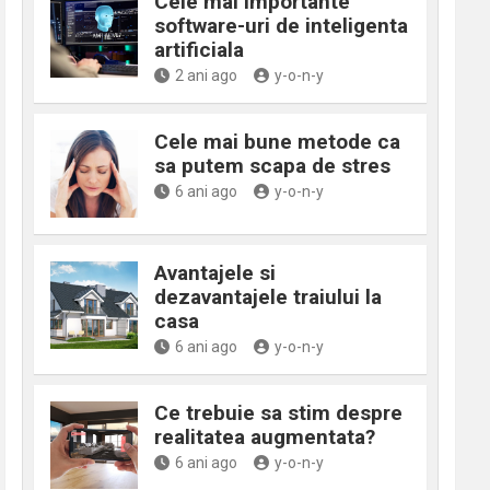
Cele mai importante
software-uri de inteligenta
artificiala
2 ani ago
y-o-n-y
Cele mai bune metode ca
sa putem scapa de stres
6 ani ago
y-o-n-y
Avantajele si
dezavantajele traiului la
casa
6 ani ago
y-o-n-y
Ce trebuie sa stim despre
realitatea augmentata?
6 ani ago
y-o-n-y