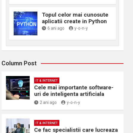
Topul celor mai cunosute
aplicatii create in Python
6 ani ago
y-o-n-y
Column Post
IT & INTERNET
Cele mai importante software-
uri de inteligenta artificiala
2 ani ago
y-o-n-y
IT & INTERNET
Ce fac specialistii care lucreaza