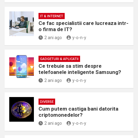
IT & INTERNET
Ce fac specialistii care lucreaza intr-
o firma de IT?
2 ani ago
y-o-n-y
GADGETURI & APLICATII
Ce trebuie sa stim despre
telefoanele inteligente Samsung?
2 ani ago
y-o-n-y
DIVERSE
Cum putem castiga bani datorita
criptomonedelor?
2 ani ago
y-o-n-y