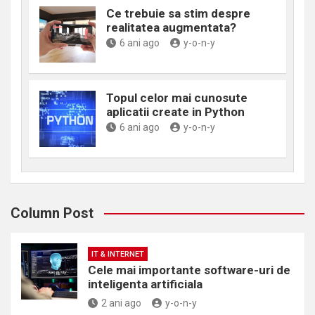
Ce trebuie sa stim despre
realitatea augmentata?
6 ani ago
y-o-n-y
Topul celor mai cunosute
aplicatii create in Python
6 ani ago
y-o-n-y
Column Post
IT & INTERNET
Cele mai importante software-uri de
inteligenta artificiala
2 ani ago
y-o-n-y