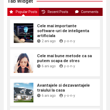
Tab Widget
Popular Posts
Recent Posts
Comments
Cele mai importante
software-uri de inteligenta
artificiala
2 ani ago
y-o-n-y
Cele mai bune metode ca sa
putem scapa de stres
6 ani ago
y-o-n-y
Avantajele si dezavantajele
traiului la casa
6 ani ago
y-o-n-y