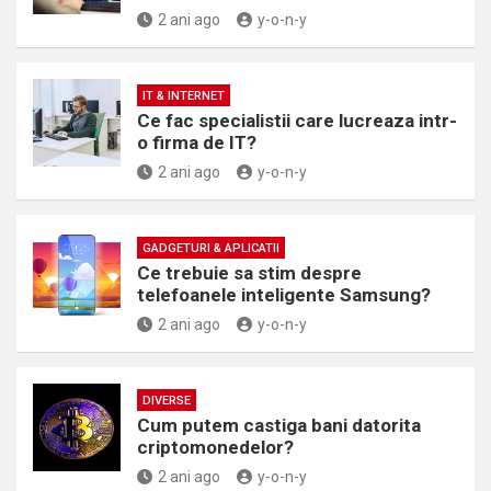
2 ani ago
y-o-n-y
IT & INTERNET
Ce fac specialistii care lucreaza intr-
o firma de IT?
2 ani ago
y-o-n-y
GADGETURI & APLICATII
Ce trebuie sa stim despre
telefoanele inteligente Samsung?
2 ani ago
y-o-n-y
DIVERSE
Cum putem castiga bani datorita
criptomonedelor?
2 ani ago
y-o-n-y