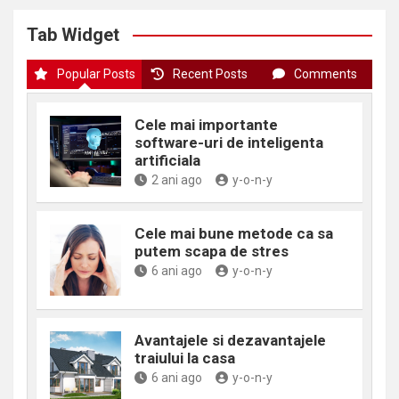
Tab Widget
Popular Posts
Recent Posts
Comments
Cele mai importante
software-uri de inteligenta
artificiala
2 ani ago
y-o-n-y
Cele mai bune metode ca sa
putem scapa de stres
6 ani ago
y-o-n-y
Avantajele si dezavantajele
traiului la casa
6 ani ago
y-o-n-y