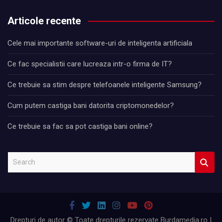
Articole recente
Cele mai importante software-uri de inteligenta artificiala
Ce fac specialistii care lucreaza intr-o firma de IT?
Ce trebuie sa stim despre telefoanele inteligente Samsung?
Cum putem castiga bani datorita criptomonedelor?
Ce trebuie sa fac sa pot castiga bani online?
S
e
a
r
c
h
Drepturi de autor © Toate drepturile rezervate Burdamedia.ro |