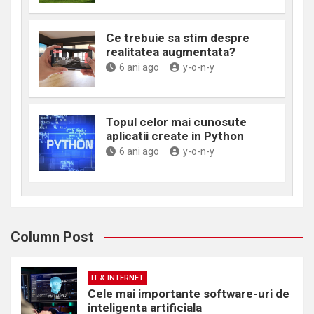
Ce trebuie sa stim despre
realitatea augmentata?
6 ani ago
y-o-n-y
Topul celor mai cunosute
aplicatii create in Python
6 ani ago
y-o-n-y
Column Post
IT & INTERNET
Cele mai importante software-uri de
inteligenta artificiala