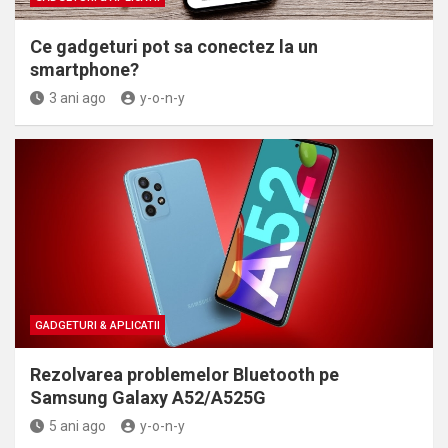
Ce gadgeturi pot sa conectez la un
smartphone?
3 ani ago
y-o-n-y
GADGETURI & APLICATII
Rezolvarea problemelor Bluetooth pe
Samsung Galaxy A52/A525G
5 ani ago
y-o-n-y