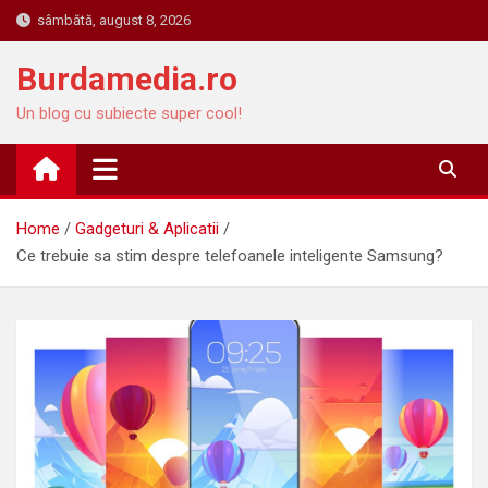
Skip
sâmbătă, august 8, 2026
to
content
Burdamedia.ro
Un blog cu subiecte super cool!
Home
Gadgeturi & Aplicatii
Ce trebuie sa stim despre telefoanele inteligente Samsung?