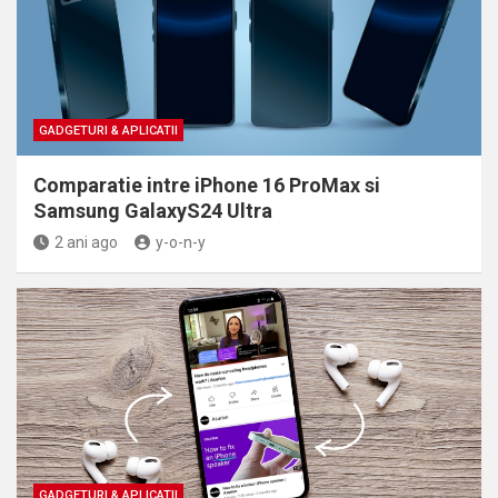
GADGETURI & APLICATII
Comparatie intre iPhone 16 ProMax si
Samsung GalaxyS24 Ultra
2 ani ago
y-o-n-y
GADGETURI & APLICATII