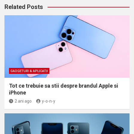
Related Posts
GADGETURI & APLICATII
Tot ce trebuie sa stii despre brandul Apple si
iPhone
2 ani ago
y-o-n-y