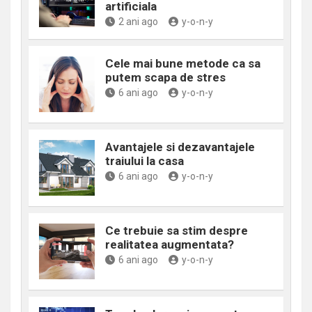
artificiala
2 ani ago
y-o-n-y
Cele mai bune metode ca sa
putem scapa de stres
6 ani ago
y-o-n-y
Avantajele si dezavantajele
traiului la casa
6 ani ago
y-o-n-y
Ce trebuie sa stim despre
realitatea augmentata?
6 ani ago
y-o-n-y