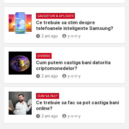
GADGETURI & APLICATII
Ce trebuie sa stim despre
telefoanele inteligente Samsung?
2 ani ago
y-o-n-y
DIVERSE
Cum putem castiga bani datorita
criptomonedelor?
2 ani ago
y-o-n-y
CUM SA FAC?
Ce trebuie sa fac sa pot castiga bani
online?
2 ani ago
y-o-n-y