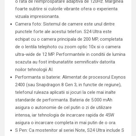
o rata de reimprospatare adaptiva de 120Hz. Marginea
foarte subtire si culorile vibrante ofera o experienta
vizuala impresionanta.
Camera foto: Sistemul de camere este unul dintre
punctele forte ale acestui telefon. S24 Ultra este
echipat cu o camera principala de 200 MP, completata
de o lentila telephoto cu zoom optic 10x si o camera
ultra-wide de 12 MP. Performantele in conditii de lumina
scazuta au fost imbunatatite semnificativ datorita
noilor tehnologii AI.
Performanta si baterie: Alimentat de procesorul Exynos
2400 (sau Snapdragon 8 Gen 3, in functie de regiune),
telefonul ruleaza aplicatii si jocuri la cele mai inalte
standarde de performanta. Bateria de 5.000 mAh
asigura o autonomie de cel putin o zi de utilizare
intensa, iar tehnologia de incarcare rapida de 45W
asigura o incarcare completa in mai putin de o ora.
S Pen: Ca mostenitor al seriei Note, S24 Ultra include S