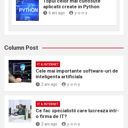
Topul celor mai cunosute
aplicatii create in Python
6 ani ago
y-o-n-y
Column Post
IT & INTERNET
Cele mai importante software-uri de
inteligenta artificiala
2 ani ago
y-o-n-y
IT & INTERNET
Ce fac specialistii care lucreaza intr-
o firma de IT?
2 ani ago
y-o-n-y