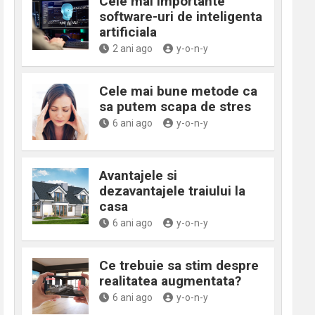
Cele mai importante
software-uri de inteligenta
artificiala
2 ani ago
y-o-n-y
Cele mai bune metode ca
sa putem scapa de stres
6 ani ago
y-o-n-y
Avantajele si
dezavantajele traiului la
casa
6 ani ago
y-o-n-y
Ce trebuie sa stim despre
realitatea augmentata?
6 ani ago
y-o-n-y