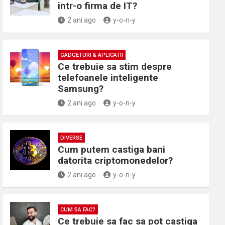
intr-o firma de IT?
2 ani ago
y-o-n-y
GADGETURI & APLICATII
Ce trebuie sa stim despre
telefoanele inteligente
Samsung?
2 ani ago
y-o-n-y
DIVERSE
Cum putem castiga bani
datorita criptomonedelor?
2 ani ago
y-o-n-y
CUM SA FAC?
Ce trebuie sa fac sa pot castiga