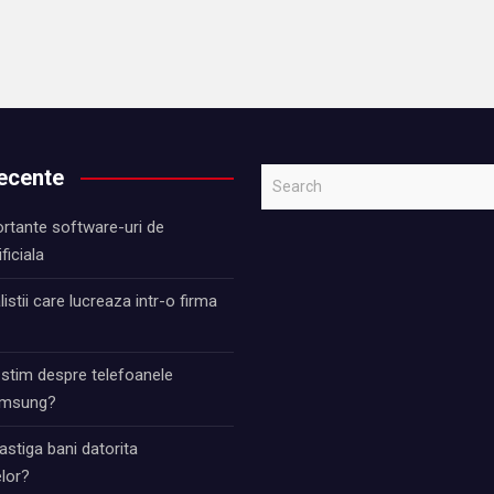
recente
S
e
rtante software-uri de
a
ificiala
r
c
istii care lucreaza intr-o firma
h
 stim despre telefoanele
Samsung?
stiga bani datorita
lor?