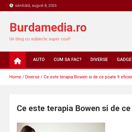
Skip
sâmbătă, august 8, 2026
to
content
Burdamedia.ro
Un blog cu subiecte super cool!
AUTO
CUM SA FAC?
DIVERSE
GADGET
Home
Diverse
Ce este terapia Bowen si de ce poate fi eficie
Ce este terapia Bowen si de ce 