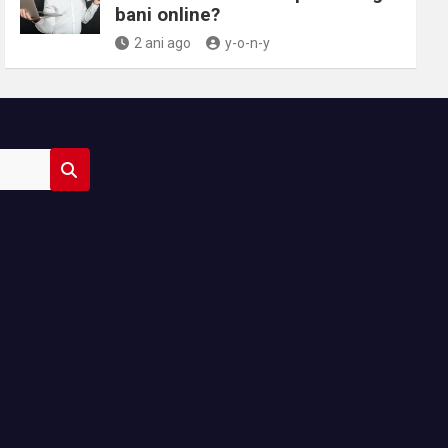
bani online?
2 ani ago
y-o-n-y