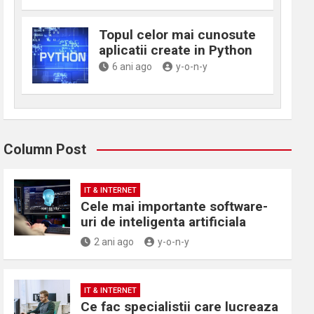
Topul celor mai cunosute
aplicatii create in Python
6 ani ago
y-o-n-y
Column Post
IT & INTERNET
Cele mai importante software-
uri de inteligenta artificiala
2 ani ago
y-o-n-y
IT & INTERNET
Ce fac specialistii care lucreaza