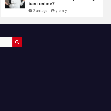
bani online?
2 ani ago
y-o-n-y