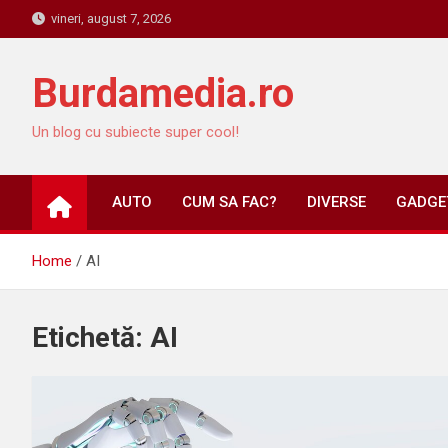
Skip
vineri, august 7, 2026
to
content
Burdamedia.ro
Un blog cu subiecte super cool!
AUTO
CUM SA FAC?
DIVERSE
GADGET
Home
AI
Etichetă:
AI