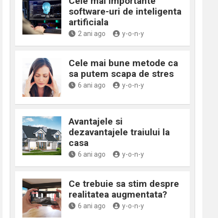
Cele mai importante
software-uri de inteligenta
artificiala
2 ani ago
y-o-n-y
Cele mai bune metode ca
sa putem scapa de stres
6 ani ago
y-o-n-y
Avantajele si
dezavantajele traiului la
casa
6 ani ago
y-o-n-y
Ce trebuie sa stim despre
realitatea augmentata?
6 ani ago
y-o-n-y