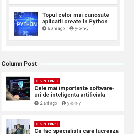
Topul celor mai cunosute
aplicatii create in Python
6 ani ago
y-o-n-y
Column Post
IT & INTERNET
Cele mai importante software-
uri de inteligenta artificiala
2 ani ago
y-o-n-y
IT & INTERNET
Ce fac specialistii care lucreaza