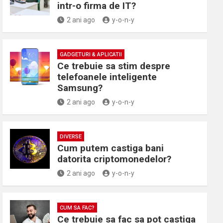
intr-o firma de IT?
2 ani ago
y-o-n-y
GADGETURI & APLICATII
Ce trebuie sa stim despre
telefoanele inteligente
Samsung?
2 ani ago
y-o-n-y
DIVERSE
Cum putem castiga bani
datorita criptomonedelor?
2 ani ago
y-o-n-y
CUM SA FAC?
Ce trebuie sa fac sa pot castiga