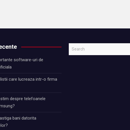
recente
S
e
rtante software-uri de
a
ificiala
r
c
istii care lucreaza intr-o firma
h
 stim despre telefoanele
Samsung?
stiga bani datorita
lor?