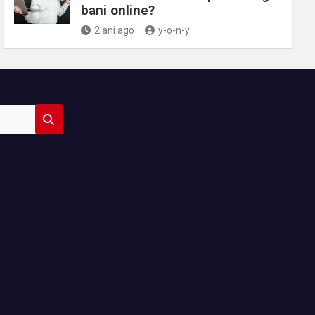
bani online?
2 ani ago
y-o-n-y