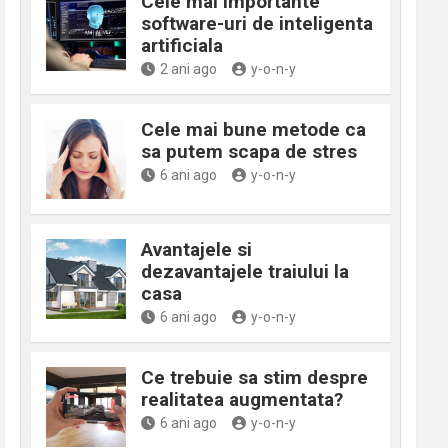
Cele mai importante
software-uri de inteligenta
artificiala
2 ani ago
y-o-n-y
Cele mai bune metode ca
sa putem scapa de stres
6 ani ago
y-o-n-y
Avantajele si
dezavantajele traiului la
casa
6 ani ago
y-o-n-y
Ce trebuie sa stim despre
realitatea augmentata?
6 ani ago
y-o-n-y