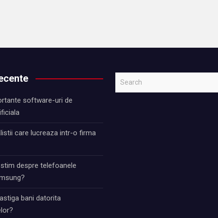
recente
S
e
rtante software-uri de
a
ificiala
r
c
istii care lucreaza intr-o firma
h
 stim despre telefoanele
Samsung?
stiga bani datorita
lor?