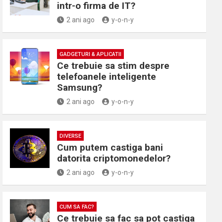
intr-o firma de IT?
2 ani ago
y-o-n-y
GADGETURI & APLICATII
Ce trebuie sa stim despre
telefoanele inteligente
Samsung?
2 ani ago
y-o-n-y
DIVERSE
Cum putem castiga bani
datorita criptomonedelor?
2 ani ago
y-o-n-y
CUM SA FAC?
Ce trebuie sa fac sa pot castiga