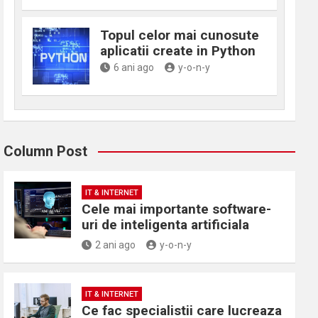
Topul celor mai cunosute
aplicatii create in Python
6 ani ago
y-o-n-y
Column Post
IT & INTERNET
Cele mai importante software-
uri de inteligenta artificiala
2 ani ago
y-o-n-y
IT & INTERNET
Ce fac specialistii care lucreaza