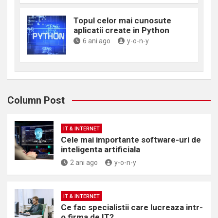
Topul celor mai cunosute
aplicatii create in Python
6 ani ago
y-o-n-y
Column Post
IT & INTERNET
Cele mai importante software-uri de
inteligenta artificiala
2 ani ago
y-o-n-y
IT & INTERNET
Ce fac specialistii care lucreaza intr-
o firma de IT?