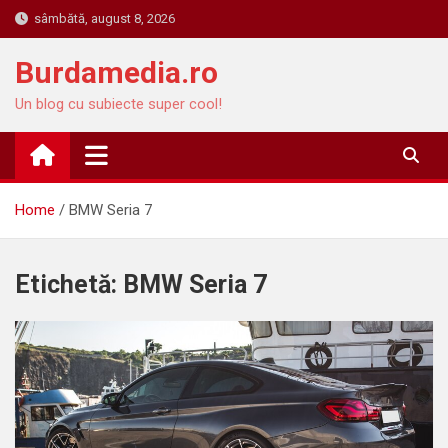
Skip
sâmbătă, august 8, 2026
to
content
Burdamedia.ro
Un blog cu subiecte super cool!
Home
BMW Seria 7
Etichetă:
BMW Seria 7