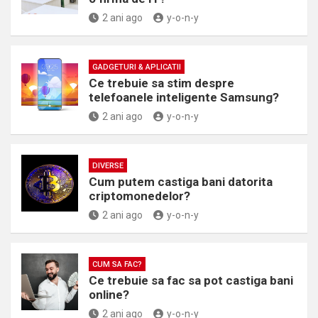
2 ani ago
y-o-n-y
GADGETURI & APLICATII
Ce trebuie sa stim despre
telefoanele inteligente Samsung?
2 ani ago
y-o-n-y
DIVERSE
Cum putem castiga bani datorita
criptomonedelor?
2 ani ago
y-o-n-y
CUM SA FAC?
Ce trebuie sa fac sa pot castiga bani
online?
2 ani ago
y-o-n-y