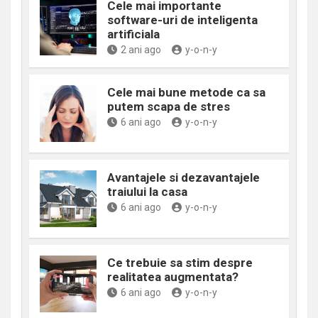
Cele mai importante
software-uri de inteligenta
artificiala
2 ani ago
y-o-n-y
Cele mai bune metode ca sa
putem scapa de stres
6 ani ago
y-o-n-y
Avantajele si dezavantajele
traiului la casa
6 ani ago
y-o-n-y
Ce trebuie sa stim despre
realitatea augmentata?
6 ani ago
y-o-n-y