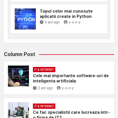
Topul celor mai cunosute
aplicatii create in Python
6 ani ago
y-o-n-y
Column Post
IT & INTERNET
Cele mai importante software-uri de
inteligenta artificiala
2 ani ago
y-o-n-y
IT & INTERNET
Ce fac specialistii care lucreaza intr-
o firma de IT?