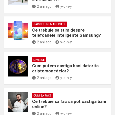
2 ani ago
y-o-n-y
GADGETURI & APLICATII
Ce trebuie sa stim despre
telefoanele inteligente Samsung?
2 ani ago
y-o-n-y
DIVERSE
Cum putem castiga bani datorita
criptomonedelor?
2 ani ago
y-o-n-y
CUM SA FAC?
Ce trebuie sa fac sa pot castiga bani
online?
2 ani ago
y-o-n-y