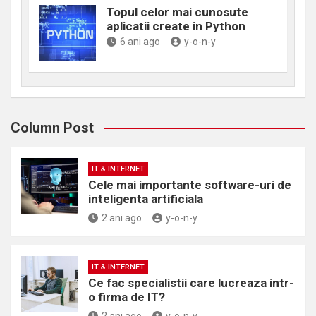
Topul celor mai cunosute
aplicatii create in Python
6 ani ago
y-o-n-y
Column Post
IT & INTERNET
Cele mai importante software-uri de
inteligenta artificiala
2 ani ago
y-o-n-y
IT & INTERNET
Ce fac specialistii care lucreaza intr-
o firma de IT?