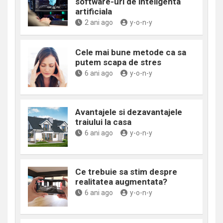
software-uri de inteligenta
artificiala
2 ani ago
y-o-n-y
Cele mai bune metode ca sa
putem scapa de stres
6 ani ago
y-o-n-y
Avantajele si dezavantajele
traiului la casa
6 ani ago
y-o-n-y
Ce trebuie sa stim despre
realitatea augmentata?
6 ani ago
y-o-n-y