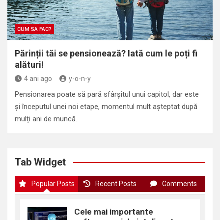
CUM SA FAC?
Părinții tăi se pensionează? Iată cum le poți fi
alături!
4 ani ago
y-o-n-y
Pensionarea poate să pară sfârșitul unui capitol, dar este
și începutul unei noi etape, momentul mult așteptat după
mulți ani de muncă.
Tab Widget
Popular Posts
Recent Posts
Comments
Cele mai importante