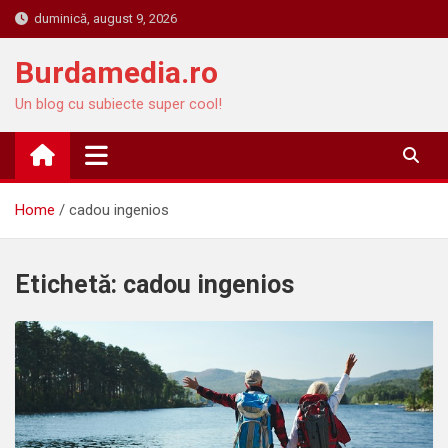
Skip
duminică, august 9, 2026
to
content
Burdamedia.ro
Un blog cu subiecte super cool!
Home
cadou ingenios
Etichetă:
cadou ingenios