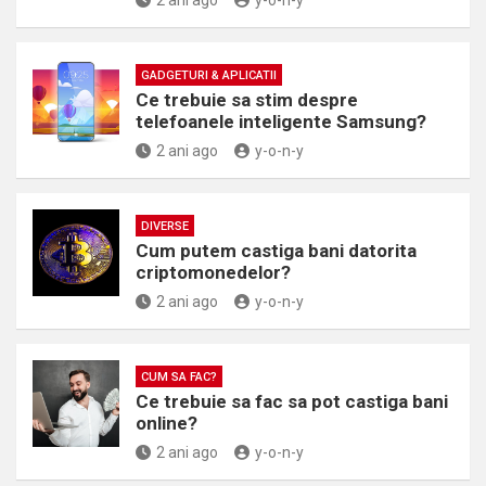
2 ani ago
y-o-n-y
GADGETURI & APLICATII
Ce trebuie sa stim despre
telefoanele inteligente Samsung?
2 ani ago
y-o-n-y
DIVERSE
Cum putem castiga bani datorita
criptomonedelor?
2 ani ago
y-o-n-y
CUM SA FAC?
Ce trebuie sa fac sa pot castiga bani
online?
2 ani ago
y-o-n-y