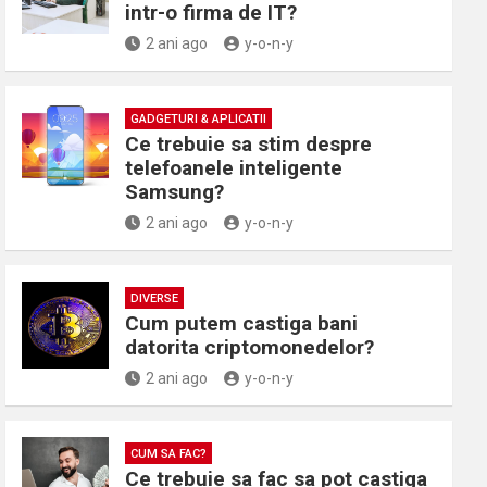
intr-o firma de IT?
2 ani ago
y-o-n-y
GADGETURI & APLICATII
Ce trebuie sa stim despre
telefoanele inteligente
Samsung?
2 ani ago
y-o-n-y
DIVERSE
Cum putem castiga bani
datorita criptomonedelor?
2 ani ago
y-o-n-y
CUM SA FAC?
Ce trebuie sa fac sa pot castiga