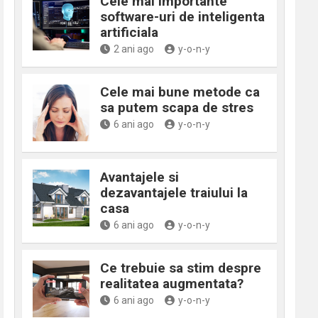
Cele mai importante
software-uri de inteligenta
artificiala
2 ani ago
y-o-n-y
Cele mai bune metode ca
sa putem scapa de stres
6 ani ago
y-o-n-y
Avantajele si
dezavantajele traiului la
casa
6 ani ago
y-o-n-y
Ce trebuie sa stim despre
realitatea augmentata?
6 ani ago
y-o-n-y