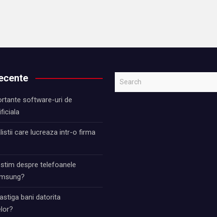
recente
S
e
rtante software-uri de
a
ificiala
r
c
istii care lucreaza intr-o firma
h
 stim despre telefoanele
Samsung?
stiga bani datorita
lor?