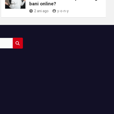
bani online?
2 ani ago
y-o-n-y