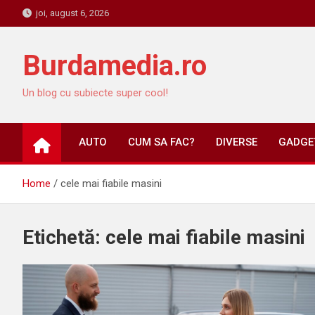
Skip
joi, august 6, 2026
to
content
Burdamedia.ro
Un blog cu subiecte super cool!
AUTO
CUM SA FAC?
DIVERSE
GADGET
Home
cele mai fiabile masini
Etichetă:
cele mai fiabile masini