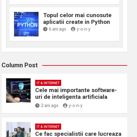
Topul celor mai cunosute
aplicatii create in Python
6 ani ago
y-o-n-y
Column Post
IT & INTERNET
Cele mai importante software-
uri de inteligenta artificiala
2 ani ago
y-o-n-y
IT & INTERNET
Ce fac specialistii care lucreaza