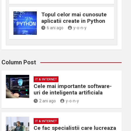
Topul celor mai cunosute
aplicatii create in Python
6 ani ago
y-o-n-y
Column Post
IT & INTERNET
Cele mai importante software-
uri de inteligenta artificiala
2 ani ago
y-o-n-y
IT & INTERNET
Ce fac specialistii care lucreaza