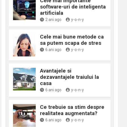
Cele mai importante
software-uri de inteligenta
artificiala
2 ani ago
y-o-n-y
Cele mai bune metode ca
sa putem scapa de stres
6 ani ago
y-o-n-y
Avantajele si
dezavantajele traiului la
casa
6 ani ago
y-o-n-y
Ce trebuie sa stim despre
realitatea augmentata?
6 ani ago
y-o-n-y