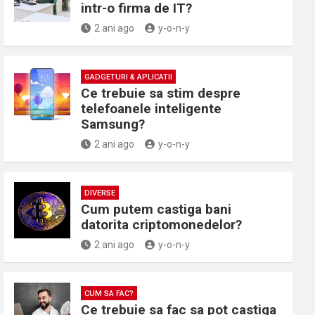
intr-o firma de IT?
2 ani ago
y-o-n-y
GADGETURI & APLICATII
Ce trebuie sa stim despre
telefoanele inteligente
Samsung?
2 ani ago
y-o-n-y
DIVERSE
Cum putem castiga bani
datorita criptomonedelor?
2 ani ago
y-o-n-y
CUM SA FAC?
Ce trebuie sa fac sa pot castiga