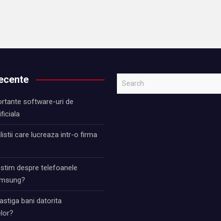
recente
S
e
rtante software-uri de
a
ificiala
r
c
istii care lucreaza intr-o firma
h
 stim despre telefoanele
Samsung?
stiga bani datorita
lor?