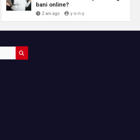
bani online?
2 ani ago
y-o-n-y