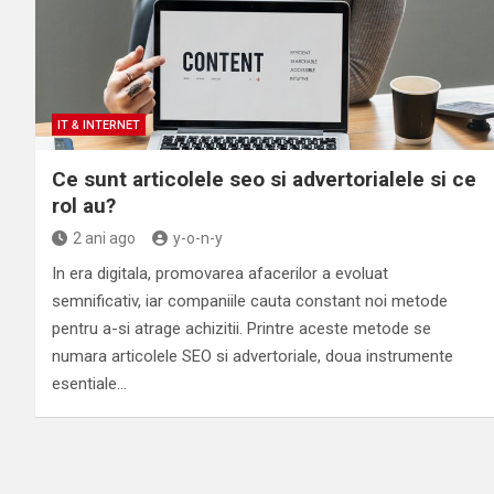
IT & INTERNET
Ce sunt articolele seo si advertorialele si ce
rol au?
2 ani ago
y-o-n-y
In era digitala, promovarea afacerilor a evoluat
semnificativ, iar companiile cauta constant noi metode
pentru a-si atrage achizitii. Printre aceste metode se
numara articolele SEO si advertoriale, doua instrumente
esentiale…