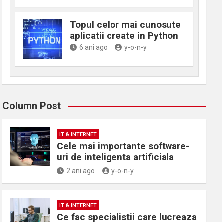
Topul celor mai cunosute
aplicatii create in Python
6 ani ago
y-o-n-y
Column Post
IT & INTERNET
Cele mai importante software-
uri de inteligenta artificiala
2 ani ago
y-o-n-y
IT & INTERNET
Ce fac specialistii care lucreaza