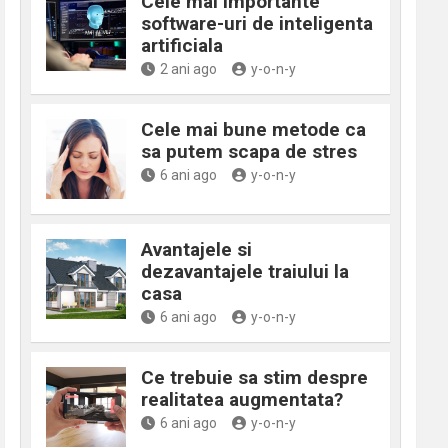
Cele mai importante
software-uri de inteligenta
artificiala
2 ani ago
y-o-n-y
Cele mai bune metode ca
sa putem scapa de stres
6 ani ago
y-o-n-y
Avantajele si
dezavantajele traiului la
casa
6 ani ago
y-o-n-y
Ce trebuie sa stim despre
realitatea augmentata?
6 ani ago
y-o-n-y