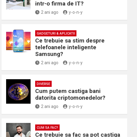
intr-o firma de IT?
2 ani ago
y-o-n-y
GADGETURI & APLICATII
Ce trebuie sa stim despre
telefoanele inteligente
Samsung?
2 ani ago
y-o-n-y
DIVERSE
Cum putem castiga bani
datorita criptomonedelor?
2 ani ago
y-o-n-y
CUM SA FAC?
Ce trebuie sa fac sa pot castiga