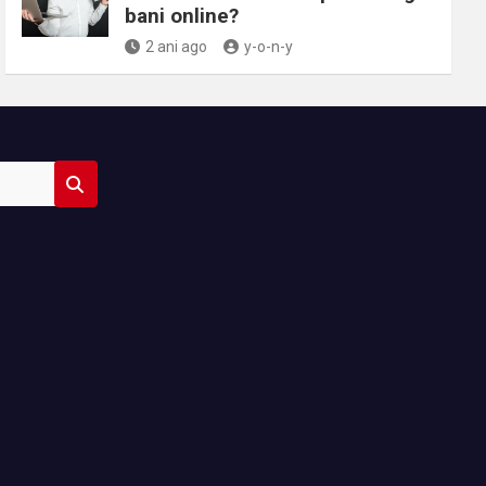
bani online?
2 ani ago
y-o-n-y