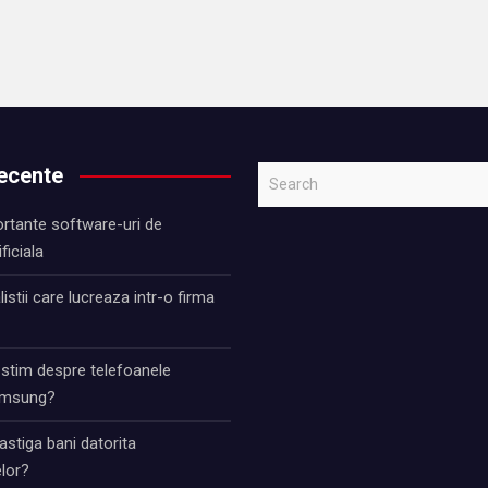
recente
S
e
rtante software-uri de
a
ificiala
r
c
istii care lucreaza intr-o firma
h
 stim despre telefoanele
Samsung?
stiga bani datorita
lor?