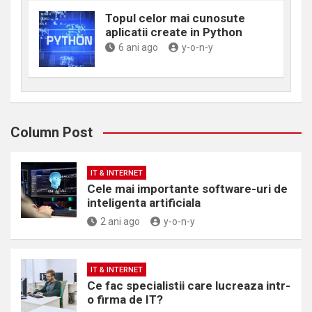
Topul celor mai cunosute
aplicatii create in Python
6 ani ago
y-o-n-y
Column Post
IT & INTERNET
Cele mai importante software-uri de
inteligenta artificiala
2 ani ago
y-o-n-y
IT & INTERNET
Ce fac specialistii care lucreaza intr-
o firma de IT?