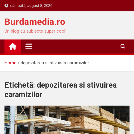
Skip
sâmbătă, august 8, 2026
to
content
Burdamedia.ro
Un blog cu subiecte super cool!
Home
depozitarea si stivuirea caramizilor
Etichetă:
depozitarea si stivuirea
caramizilor