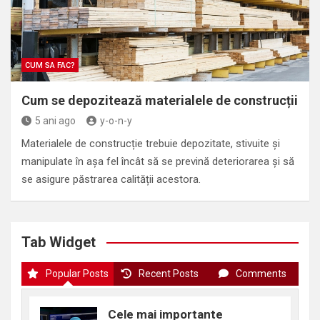
CUM SA FAC?
Cum se depozitează materialele de construcții
5 ani ago
y-o-n-y
Materialele de construcție trebuie depozitate, stivuite și
manipulate în așa fel încât să se prevină deteriorarea și să
se asigure păstrarea calității acestora.
Tab Widget
Popular Posts
Recent Posts
Comments
Cele mai importante