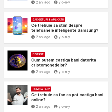
2 ani ago
y-o-n-y
GADGETURI & APLICATII
Ce trebuie sa stim despre
telefoanele inteligente Samsung?
2 ani ago
y-o-n-y
DIVERSE
Cum putem castiga bani datorita
criptomonedelor?
2 ani ago
y-o-n-y
CUM SA FAC?
Ce trebuie sa fac sa pot castiga bani
online?
2 ani ago
y-o-n-y