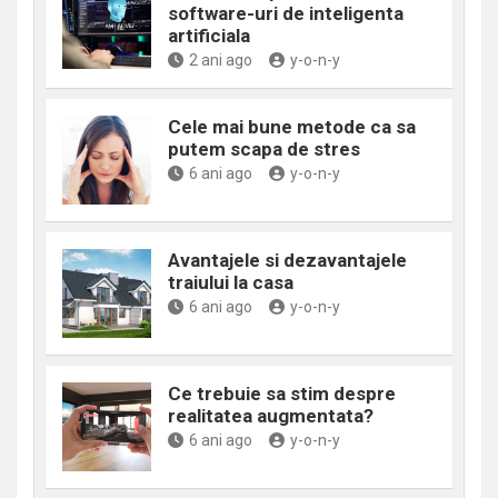
software-uri de inteligenta
artificiala
2 ani ago
y-o-n-y
Cele mai bune metode ca sa
putem scapa de stres
6 ani ago
y-o-n-y
Avantajele si dezavantajele
traiului la casa
6 ani ago
y-o-n-y
Ce trebuie sa stim despre
realitatea augmentata?
6 ani ago
y-o-n-y