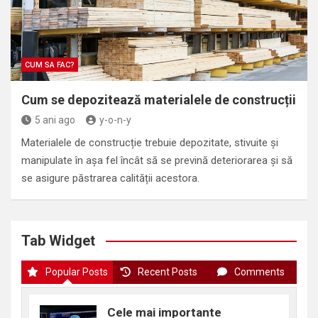
CUM SA FAC?
Cum se depozitează materialele de construcții
5 ani ago
y-o-n-y
Materialele de construcție trebuie depozitate, stivuite și
manipulate în așa fel încât să se prevină deteriorarea și să
se asigure păstrarea calității acestora.
Tab Widget
Popular Posts
Recent Posts
Comments
Cele mai importante