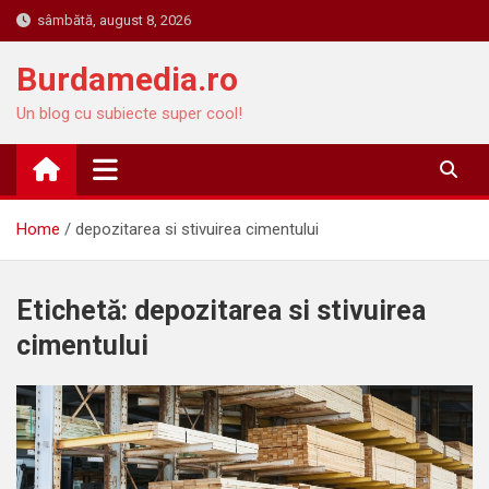
Skip
sâmbătă, august 8, 2026
to
content
Burdamedia.ro
Un blog cu subiecte super cool!
Home
depozitarea si stivuirea cimentului
Etichetă:
depozitarea si stivuirea
cimentului