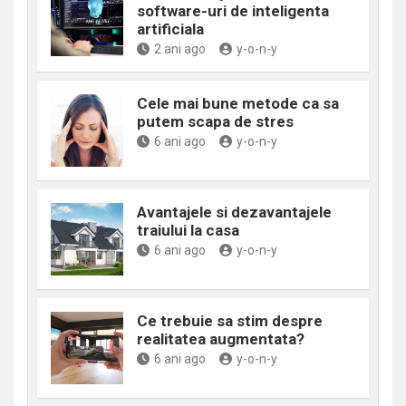
software-uri de inteligenta
artificiala
2 ani ago
y-o-n-y
Cele mai bune metode ca sa
putem scapa de stres
6 ani ago
y-o-n-y
Avantajele si dezavantajele
traiului la casa
6 ani ago
y-o-n-y
Ce trebuie sa stim despre
realitatea augmentata?
6 ani ago
y-o-n-y