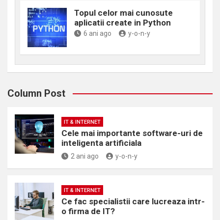
Topul celor mai cunosute
aplicatii create in Python
6 ani ago
y-o-n-y
Column Post
IT & INTERNET
Cele mai importante software-uri de
inteligenta artificiala
2 ani ago
y-o-n-y
IT & INTERNET
Ce fac specialistii care lucreaza intr-
o firma de IT?