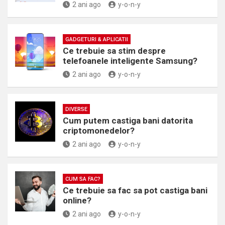
2 ani ago
y-o-n-y
GADGETURI & APLICATII
Ce trebuie sa stim despre
telefoanele inteligente Samsung?
2 ani ago
y-o-n-y
DIVERSE
Cum putem castiga bani datorita
criptomonedelor?
2 ani ago
y-o-n-y
CUM SA FAC?
Ce trebuie sa fac sa pot castiga bani
online?
2 ani ago
y-o-n-y