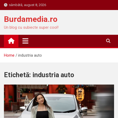
Skip
sâmbătă, august 8, 2026
to
content
Burdamedia.ro
Un blog cu subiecte super cool!
Home
industria auto
Etichetă:
industria auto