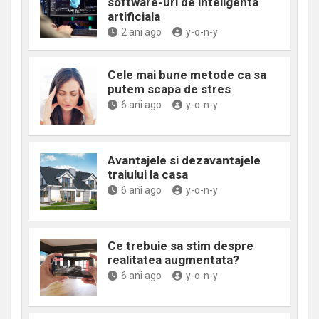
software-uri de inteligenta
artificiala
2 ani ago
y-o-n-y
Cele mai bune metode ca sa
putem scapa de stres
6 ani ago
y-o-n-y
Avantajele si dezavantajele
traiului la casa
6 ani ago
y-o-n-y
Ce trebuie sa stim despre
realitatea augmentata?
6 ani ago
y-o-n-y