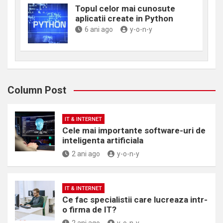
Topul celor mai cunosute
aplicatii create in Python
6 ani ago
y-o-n-y
Column Post
IT & INTERNET
Cele mai importante software-uri de
inteligenta artificiala
2 ani ago
y-o-n-y
IT & INTERNET
Ce fac specialistii care lucreaza intr-
o firma de IT?