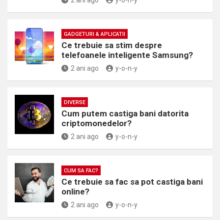
2 ani ago
y-o-n-y
GADGETURI & APLICATII
Ce trebuie sa stim despre
telefoanele inteligente Samsung?
2 ani ago
y-o-n-y
DIVERSE
Cum putem castiga bani datorita
criptomonedelor?
2 ani ago
y-o-n-y
CUM SA FAC?
Ce trebuie sa fac sa pot castiga bani
online?
2 ani ago
y-o-n-y