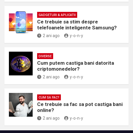
GADGETURI & APLICATII
Ce trebuie sa stim despre
telefoanele inteligente Samsung?
2 ani ago
y-o-n-y
DIVERSE
Cum putem castiga bani datorita
criptomonedelor?
2 ani ago
y-o-n-y
CUM SA FAC?
Ce trebuie sa fac sa pot castiga bani
online?
2 ani ago
y-o-n-y