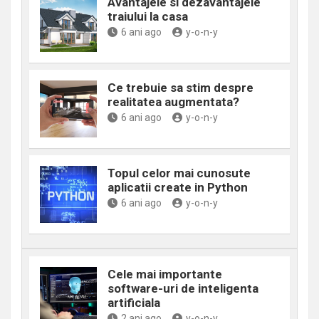
Avantajele si dezavantajele
traiului la casa
6 ani ago
y-o-n-y
Ce trebuie sa stim despre
realitatea augmentata?
6 ani ago
y-o-n-y
Topul celor mai cunosute
aplicatii create in Python
6 ani ago
y-o-n-y
Cele mai importante
software-uri de inteligenta
artificiala
2 ani ago
y-o-n-y