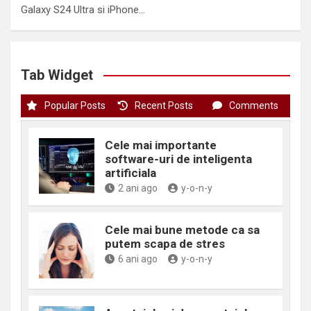
Galaxy S24 Ultra si iPhone…
Tab Widget
Popular Posts
Recent Posts
Comments
Cele mai importante
software-uri de inteligenta
artificiala
2 ani ago
y-o-n-y
Cele mai bune metode ca sa
putem scapa de stres
6 ani ago
y-o-n-y