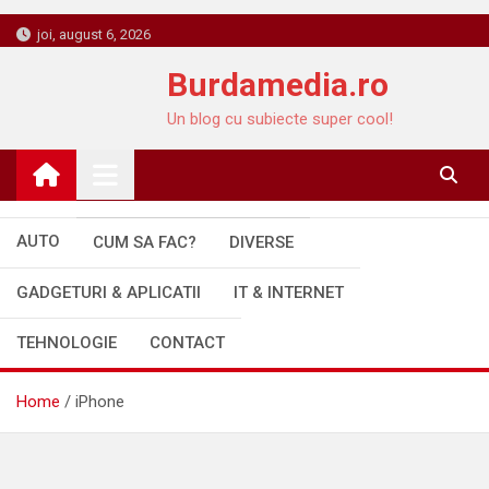
Skip
joi, august 6, 2026
to
Burdamedia.ro
content
Un blog cu subiecte super cool!
AUTO
CUM SA FAC?
DIVERSE
GADGETURI & APLICATII
IT & INTERNET
TEHNOLOGIE
CONTACT
Home
iPhone