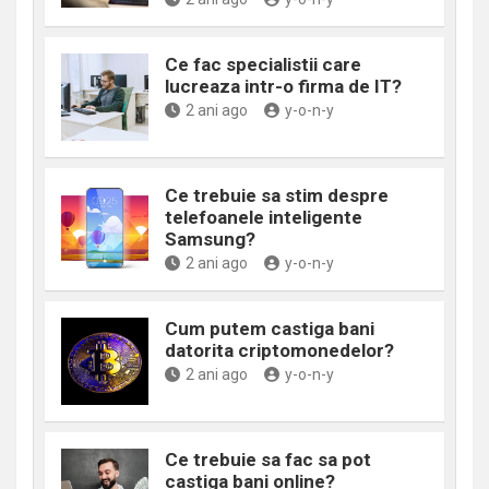
Ce fac specialistii care
lucreaza intr-o firma de IT?
2 ani ago
y-o-n-y
Ce trebuie sa stim despre
telefoanele inteligente
Samsung?
2 ani ago
y-o-n-y
Cum putem castiga bani
datorita criptomonedelor?
2 ani ago
y-o-n-y
Ce trebuie sa fac sa pot
castiga bani online?