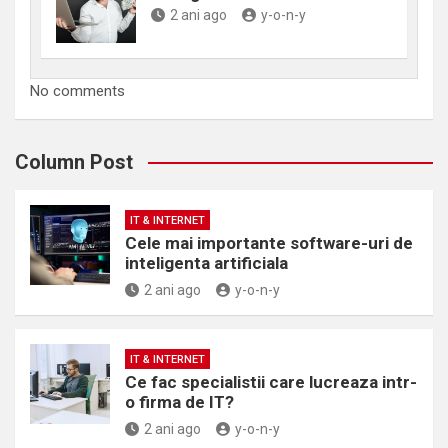
2 ani ago
y-o-n-y
No comments
Column Post
IT & INTERNET
Cele mai importante software-uri de
inteligenta artificiala
2 ani ago
y-o-n-y
IT & INTERNET
Ce fac specialistii care lucreaza intr-
o firma de IT?
2 ani ago
y-o-n-y