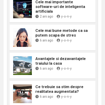
Cele mai importante
software-uri de inteligenta
artificiala
2 ani ago
y-o-n-y
Cele mai bune metode ca sa
putem scapa de stres
6 ani ago
y-o-n-y
Avantajele si dezavantajele
traiului la casa
6 ani ago
y-o-n-y
Ce trebuie sa stim despre
realitatea augmentata?
6 ani ago
y-o-n-y