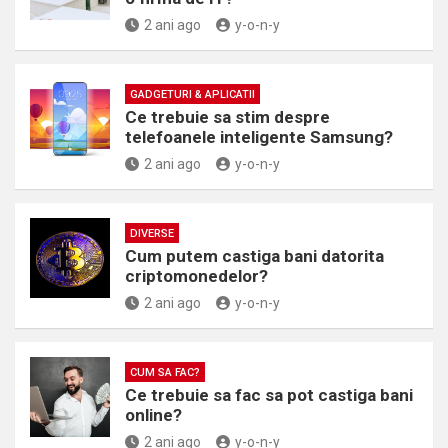
2 ani ago
y-o-n-y
GADGETURI & APLICATII
Ce trebuie sa stim despre
telefoanele inteligente Samsung?
2 ani ago
y-o-n-y
DIVERSE
Cum putem castiga bani datorita
criptomonedelor?
2 ani ago
y-o-n-y
CUM SA FAC?
Ce trebuie sa fac sa pot castiga bani
online?
2 ani ago
y-o-n-y