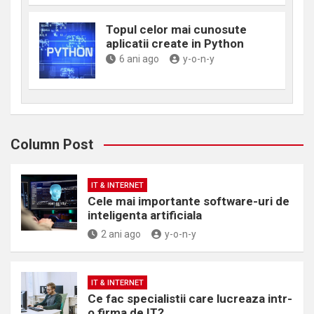
Topul celor mai cunosute
aplicatii create in Python
6 ani ago
y-o-n-y
Column Post
IT & INTERNET
Cele mai importante software-uri de
inteligenta artificiala
2 ani ago
y-o-n-y
IT & INTERNET
Ce fac specialistii care lucreaza intr-
o firma de IT?