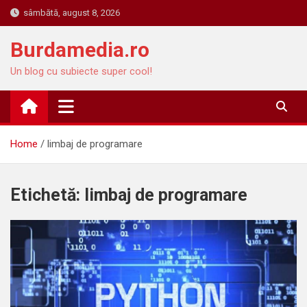
Skip
sâmbătă, august 8, 2026
to
content
Burdamedia.ro
Un blog cu subiecte super cool!
Home
limbaj de programare
Etichetă:
limbaj de programare