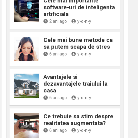
Cele mai importante
software-uri de inteligenta
artificiala
2 ani ago
y-o-n-y
Cele mai bune metode ca
sa putem scapa de stres
6 ani ago
y-o-n-y
Avantajele si
dezavantajele traiului la
casa
6 ani ago
y-o-n-y
Ce trebuie sa stim despre
realitatea augmentata?
6 ani ago
y-o-n-y