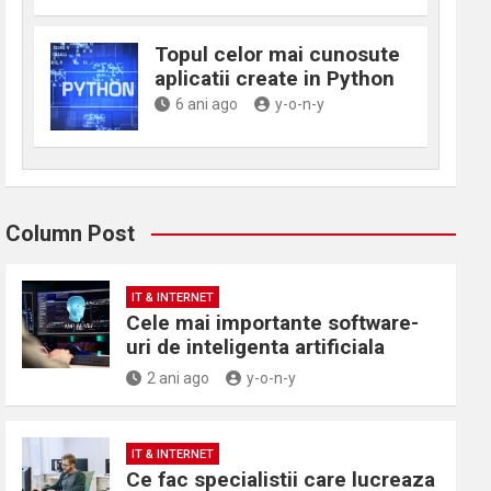
Topul celor mai cunosute
aplicatii create in Python
6 ani ago
y-o-n-y
Column Post
IT & INTERNET
Cele mai importante software-
uri de inteligenta artificiala
2 ani ago
y-o-n-y
IT & INTERNET
Ce fac specialistii care lucreaza