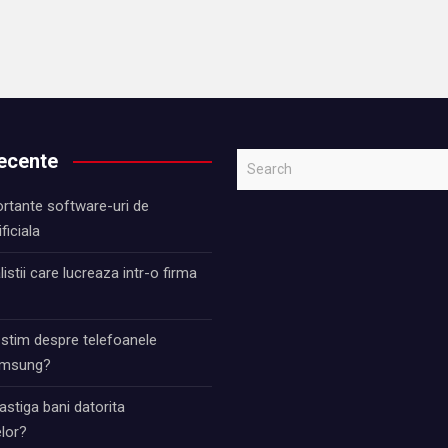
recente
S
e
rtante software-uri de
a
ificiala
r
c
istii care lucreaza intr-o firma
h
 stim despre telefoanele
Samsung?
stiga bani datorita
lor?