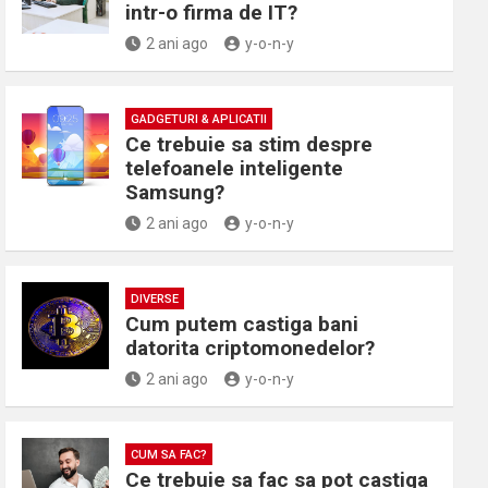
intr-o firma de IT?
2 ani ago
y-o-n-y
GADGETURI & APLICATII
Ce trebuie sa stim despre
telefoanele inteligente
Samsung?
2 ani ago
y-o-n-y
DIVERSE
Cum putem castiga bani
datorita criptomonedelor?
2 ani ago
y-o-n-y
CUM SA FAC?
Ce trebuie sa fac sa pot castiga