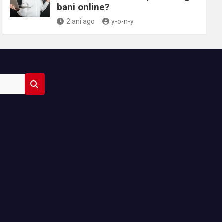
bani online?
2 ani ago
y-o-n-y