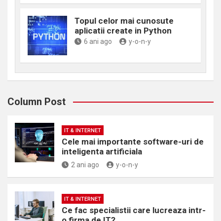
Topul celor mai cunosute
aplicatii create in Python
6 ani ago
y-o-n-y
Column Post
IT & INTERNET
Cele mai importante software-uri de
inteligenta artificiala
2 ani ago
y-o-n-y
IT & INTERNET
Ce fac specialistii care lucreaza intr-
o firma de IT?