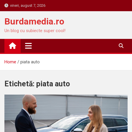
Skip
vineri, august 7, 2026
to
content
Burdamedia.ro
Un blog cu subiecte super cool!
Home
piata auto
Etichetă:
piata auto