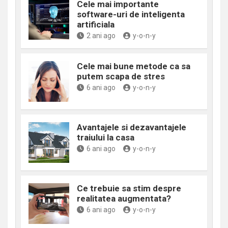
Cele mai importante
software-uri de inteligenta
artificiala
2 ani ago
y-o-n-y
Cele mai bune metode ca sa
putem scapa de stres
6 ani ago
y-o-n-y
Avantajele si dezavantajele
traiului la casa
6 ani ago
y-o-n-y
Ce trebuie sa stim despre
realitatea augmentata?
6 ani ago
y-o-n-y