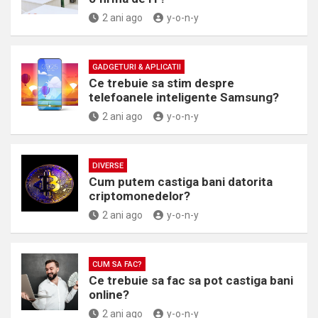
2 ani ago
y-o-n-y
GADGETURI & APLICATII
Ce trebuie sa stim despre
telefoanele inteligente Samsung?
2 ani ago
y-o-n-y
DIVERSE
Cum putem castiga bani datorita
criptomonedelor?
2 ani ago
y-o-n-y
CUM SA FAC?
Ce trebuie sa fac sa pot castiga bani
online?
2 ani ago
y-o-n-y