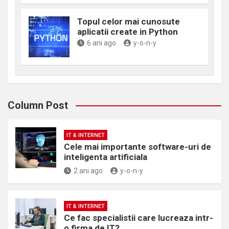
Topul celor mai cunosute
aplicatii create in Python
6 ani ago
y-o-n-y
Column Post
IT & INTERNET
Cele mai importante software-uri de
inteligenta artificiala
2 ani ago
y-o-n-y
IT & INTERNET
Ce fac specialistii care lucreaza intr-
o firma de IT?