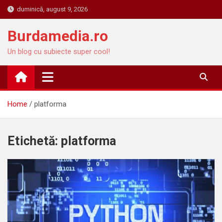
Skip
duminică, august 9, 2026
to
content
Burdamedia.ro
Un blog cu subiecte super cool!
Home
platforma
Etichetă:
platforma