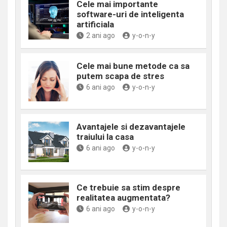
Cele mai importante
software-uri de inteligenta
artificiala
2 ani ago
y-o-n-y
Cele mai bune metode ca sa
putem scapa de stres
6 ani ago
y-o-n-y
Avantajele si dezavantajele
traiului la casa
6 ani ago
y-o-n-y
Ce trebuie sa stim despre
realitatea augmentata?
6 ani ago
y-o-n-y