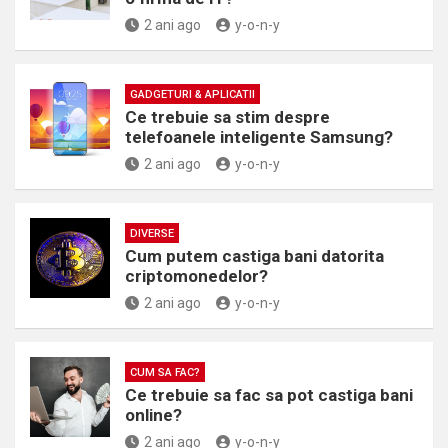
2 ani ago
y-o-n-y
GADGETURI & APLICATII
Ce trebuie sa stim despre
telefoanele inteligente Samsung?
2 ani ago
y-o-n-y
DIVERSE
Cum putem castiga bani datorita
criptomonedelor?
2 ani ago
y-o-n-y
CUM SA FAC?
Ce trebuie sa fac sa pot castiga bani
online?
2 ani ago
y-o-n-y