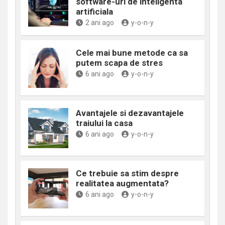
software-uri de inteligenta
artificiala
2 ani ago
y-o-n-y
Cele mai bune metode ca sa
putem scapa de stres
6 ani ago
y-o-n-y
Avantajele si dezavantajele
traiului la casa
6 ani ago
y-o-n-y
Ce trebuie sa stim despre
realitatea augmentata?
6 ani ago
y-o-n-y