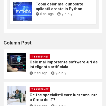
Topul celor mai cunosute
aplicatii create in Python
6 ani ago
y-o-n-y
Column Post
IT & INTERNET
Cele mai importante software-uri de
inteligenta artificiala
2 ani ago
y-o-n-y
IT & INTERNET
Ce fac specialistii care lucreaza intr-
o firma de IT?