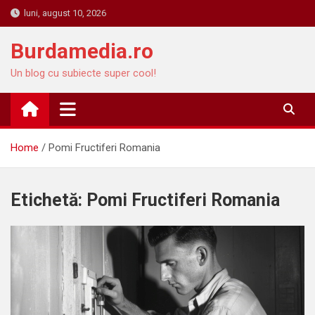
Skip
luni, august 10, 2026
to
content
Burdamedia.ro
Un blog cu subiecte super cool!
Home
Pomi Fructiferi Romania
Etichetă:
Pomi Fructiferi Romania