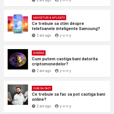
2 ani ago
y-o-n-y
GADGETURI & APLICATII
Ce trebuie sa stim despre
telefoanele inteligente Samsung?
2 ani ago
y-o-n-y
DIVERSE
Cum putem castiga bani datorita
criptomonedelor?
2 ani ago
y-o-n-y
CUM SA FAC?
Ce trebuie sa fac sa pot castiga bani
online?
2 ani ago
y-o-n-y