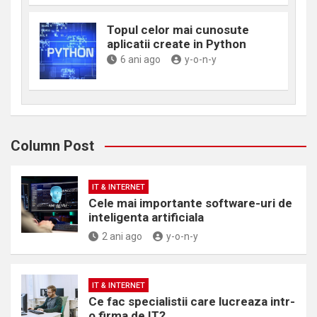
Topul celor mai cunosute
aplicatii create in Python
6 ani ago
y-o-n-y
Column Post
IT & INTERNET
Cele mai importante software-uri de
inteligenta artificiala
2 ani ago
y-o-n-y
IT & INTERNET
Ce fac specialistii care lucreaza intr-
o firma de IT?