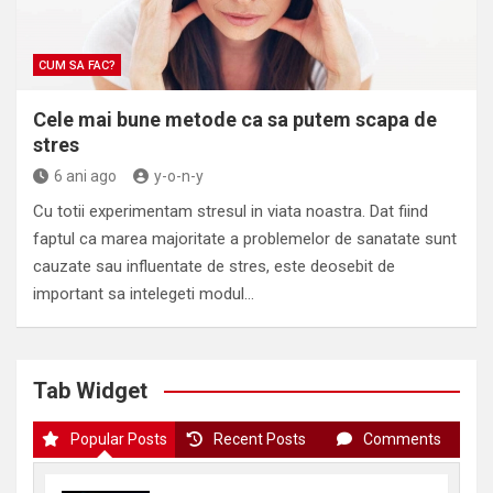
CUM SA FAC?
Cele mai bune metode ca sa putem scapa de
stres
6 ani ago
y-o-n-y
Cu totii experimentam stresul in viata noastra. Dat fiind
faptul ca marea majoritate a problemelor de sanatate sunt
cauzate sau influentate de stres, este deosebit de
important sa intelegeti modul…
Tab Widget
Popular Posts
Recent Posts
Comments