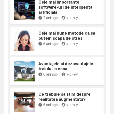
Cele mai importante
software-uri de inteligenta
artificiala
2 ani ago
y-o-n-y
Cele mai bune metode ca sa
putem scapa de stres
6 ani ago
y-o-n-y
Avantajele si dezavantajele
traiului la casa
6 ani ago
y-o-n-y
Ce trebuie sa stim despre
realitatea augmentata?
6 ani ago
y-o-n-y