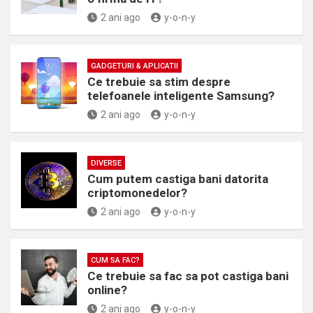
2 ani ago
y-o-n-y
GADGETURI & APLICATII
Ce trebuie sa stim despre
telefoanele inteligente Samsung?
2 ani ago
y-o-n-y
DIVERSE
Cum putem castiga bani datorita
criptomonedelor?
2 ani ago
y-o-n-y
CUM SA FAC?
Ce trebuie sa fac sa pot castiga bani
online?
2 ani ago
y-o-n-y