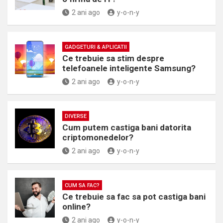
2 ani ago
y-o-n-y
GADGETURI & APLICATII
Ce trebuie sa stim despre
telefoanele inteligente Samsung?
2 ani ago
y-o-n-y
DIVERSE
Cum putem castiga bani datorita
criptomonedelor?
2 ani ago
y-o-n-y
CUM SA FAC?
Ce trebuie sa fac sa pot castiga bani
online?
2 ani ago
y-o-n-y