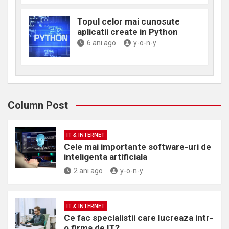
Topul celor mai cunosute
aplicatii create in Python
6 ani ago
y-o-n-y
Column Post
IT & INTERNET
Cele mai importante software-uri de
inteligenta artificiala
2 ani ago
y-o-n-y
IT & INTERNET
Ce fac specialistii care lucreaza intr-
o firma de IT?