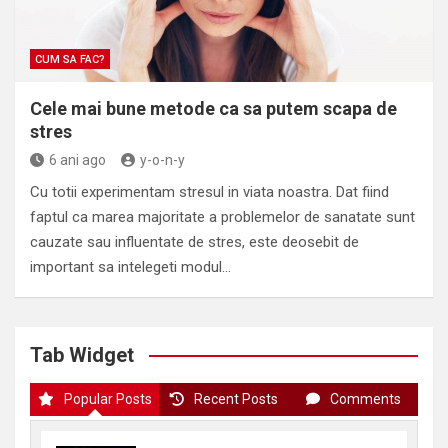
CUM SA FAC?
Cele mai bune metode ca sa putem scapa de
stres
6 ani ago
y-o-n-y
Cu totii experimentam stresul in viata noastra. Dat fiind
faptul ca marea majoritate a problemelor de sanatate sunt
cauzate sau influentate de stres, este deosebit de
important sa intelegeti modul…
Tab Widget
Popular Posts
Recent Posts
Comments