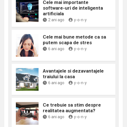
Cele mai importante
software-uri de inteligenta
artificiala
2 ani ago
y-o-n-y
Cele mai bune metode ca sa
putem scapa de stres
6 ani ago
y-o-n-y
Avantajele si dezavantajele
traiului la casa
6 ani ago
y-o-n-y
Ce trebuie sa stim despre
realitatea augmentata?
6 ani ago
y-o-n-y