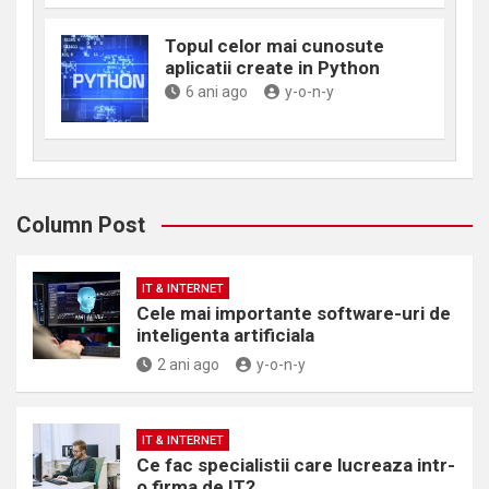
Topul celor mai cunosute
aplicatii create in Python
6 ani ago
y-o-n-y
Column Post
IT & INTERNET
Cele mai importante software-uri de
inteligenta artificiala
2 ani ago
y-o-n-y
IT & INTERNET
Ce fac specialistii care lucreaza intr-
o firma de IT?