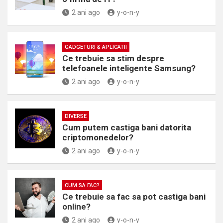
2 ani ago
y-o-n-y
GADGETURI & APLICATII
Ce trebuie sa stim despre
telefoanele inteligente Samsung?
2 ani ago
y-o-n-y
DIVERSE
Cum putem castiga bani datorita
criptomonedelor?
2 ani ago
y-o-n-y
CUM SA FAC?
Ce trebuie sa fac sa pot castiga bani
online?
2 ani ago
y-o-n-y