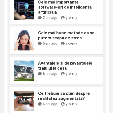
Cele mai importante
software-uri de inteligenta
artificiala
2 ani ago
y-o-n-y
Cele mai bune metode ca sa
putem scapa de stres
6 ani ago
y-o-n-y
Avantajele si dezavantajele
traiului la casa
6 ani ago
y-o-n-y
Ce trebuie sa stim despre
realitatea augmentata?
6 ani ago
y-o-n-y