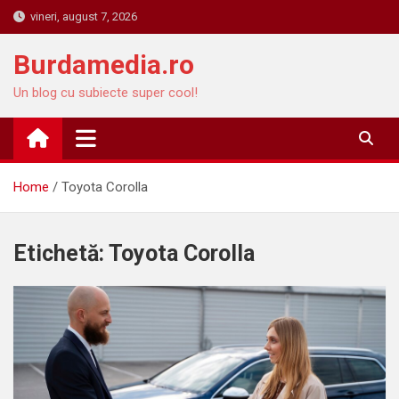
Skip
vineri, august 7, 2026
to
content
Burdamedia.ro
Un blog cu subiecte super cool!
Home
Toyota Corolla
Etichetă:
Toyota Corolla