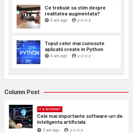
Ce trebuie sa stim despre
realitatea augmentata?
6 ani ago
y-o-n-y
Topul celor mai cunosute
aplicatii create in Python
6 ani ago
y-o-n-y
Column Post
IT & INTERNET
Cele mai importante software-uri de
inteligenta artificiala
2 ani ago
y-o-n-y