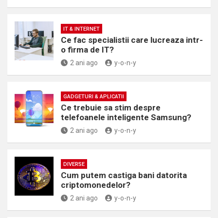
IT & INTERNET
Ce fac specialistii care lucreaza intr-
o firma de IT?
2 ani ago
y-o-n-y
GADGETURI & APLICATII
Ce trebuie sa stim despre
telefoanele inteligente Samsung?
2 ani ago
y-o-n-y
DIVERSE
Cum putem castiga bani datorita
criptomonedelor?
2 ani ago
y-o-n-y