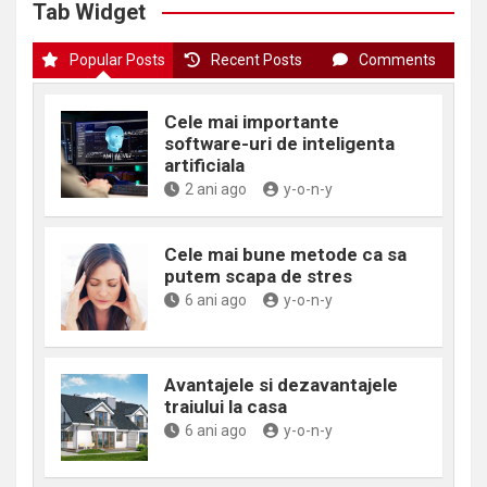
Tab Widget
Popular Posts
Recent Posts
Comments
Cele mai importante
software-uri de inteligenta
artificiala
2 ani ago
y-o-n-y
Cele mai bune metode ca sa
putem scapa de stres
6 ani ago
y-o-n-y
Avantajele si dezavantajele
traiului la casa
6 ani ago
y-o-n-y