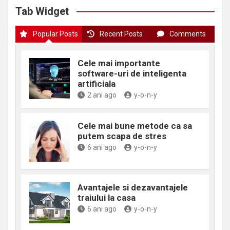
Tab Widget
Popular Posts
Recent Posts
Comments
Cele mai importante
software-uri de inteligenta
artificiala
2 ani ago
y-o-n-y
Cele mai bune metode ca sa
putem scapa de stres
6 ani ago
y-o-n-y
Avantajele si dezavantajele
traiului la casa
6 ani ago
y-o-n-y