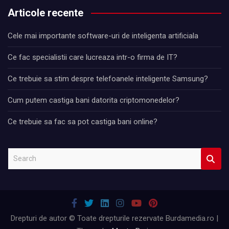
Articole recente
Cele mai importante software-uri de inteligenta artificiala
Ce fac specialistii care lucreaza intr-o firma de IT?
Ce trebuie sa stim despre telefoanele inteligente Samsung?
Cum putem castiga bani datorita criptomonedelor?
Ce trebuie sa fac sa pot castiga bani online?
S
e
a
r
c
h
Drepturi de autor © Toate drepturile rezervate Burdamedia.ro |