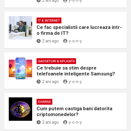
2 ani ago
y-o-n-y
IT & INTERNET
Ce fac specialistii care lucreaza intr-
o firma de IT?
2 ani ago
y-o-n-y
GADGETURI & APLICATII
Ce trebuie sa stim despre
telefoanele inteligente Samsung?
2 ani ago
y-o-n-y
DIVERSE
Cum putem castiga bani datorita
criptomonedelor?
2 ani ago
y-o-n-y