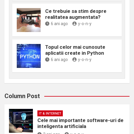
Ce trebuie sa stim despre
realitatea augmentata?
6 ani ago
y-o-n-y
Topul celor mai cunosute
aplicatii create in Python
6 ani ago
y-o-n-y
Column Post
IT & INTERNET
Cele mai importante software-uri de
inteligenta artificiala