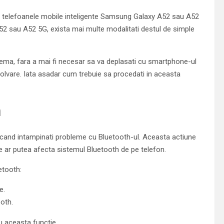
e telefoanele mobile inteligente Samsung Galaxy A52 sau A52
 sau A52 5G, exista mai multe modalitati destul de simple
lema, fara a mai fi necesar sa va deplasati cu smartphone-ul
zolvare. Iata asadar cum trebuie sa procedati in aceasta
h
ci cand intampinati probleme cu Bluetooth-ul. Aceasta actiune
e ar putea afecta sistemul Bluetooth de pe telefon.
etooth:
e.
oth.
u aceasta functie.