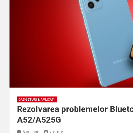
GADGETURI & APLICATII
Rezolvarea problemelor Bluet
A52/A525G
5 ani ago
y-o-n-y