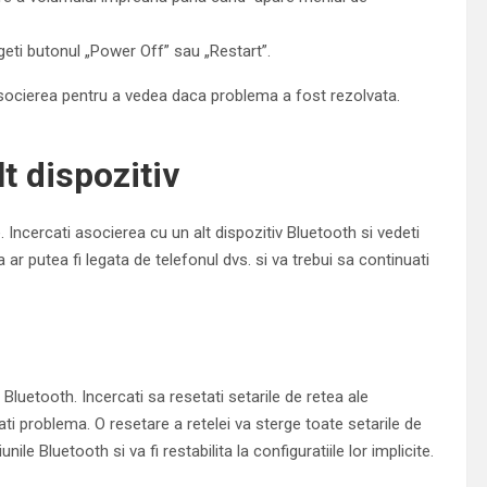
eti butonul „Power Off” sau „Restart”.
 asocierea pentru a vedea daca problema a fost rezolvata.
t dispozitiv
. Incercati asocierea cu un alt dispozitiv Bluetooth si vedeti
r putea fi legata de telefonul dvs. si va trebui sa continuati
luetooth. Incercati sa resetati setarile de retea ale
ati problema. O resetare a retelei va sterge toate setarile de
nile Bluetooth si va fi restabilita la configuratiile lor implicite.