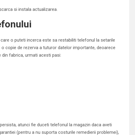
scarca si instala actualizarea.
efonului
are o puteti incerca este sa restabiliti telefonul la setarile
eti o copie de rezerva a tuturor datelor importante, deoarece
din fabrica, urmati acesti pasi:
ersista, atunci fie duceti telefonul la magazin daca aveti
 garantiei (pentru a nu suporta costurile remedierii problemei),