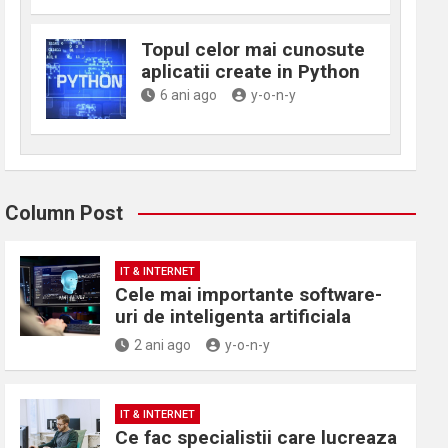
Topul celor mai cunosute
aplicatii create in Python
6 ani ago
y-o-n-y
Column Post
IT & INTERNET
Cele mai importante software-
uri de inteligenta artificiala
2 ani ago
y-o-n-y
IT & INTERNET
Ce fac specialistii care lucreaza