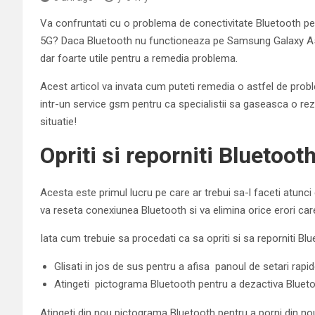
Va confruntati cu o problema de conectivitate Bluetooth p
5G? Daca Bluetooth nu functioneaza pe Samsung Galaxy A52
dar foarte utile pentru a remedia problema.
Acest articol va invata cum puteti remedia o astfel de prob
intr-un service gsm pentru ca specialistii sa gaseasca o re
situatie!
Opriti si reporniti Bluetoot
Acesta este primul lucru pe care ar trebui sa-l faceti atun
va reseta conexiunea Bluetooth si va elimina orice erori car
Iata cum trebuie sa procedati ca sa opriti si sa reporniti Blu
Glisati in jos de sus pentru a afisa panoul de setari rapid
Atingeti pictograma Bluetooth pentru a dezactiva Blueto
Atingeti din nou pictograma Bluetooth pentru a porni din no