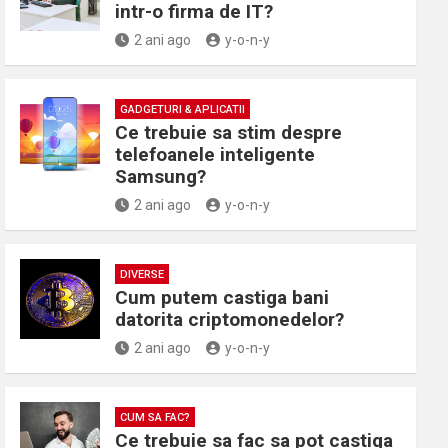
intr-o firma de IT?
2 ani ago
y-o-n-y
GADGETURI & APLICATII
Ce trebuie sa stim despre
telefoanele inteligente
Samsung?
2 ani ago
y-o-n-y
DIVERSE
Cum putem castiga bani
datorita criptomonedelor?
2 ani ago
y-o-n-y
CUM SA FAC?
Ce trebuie sa fac sa pot castiga