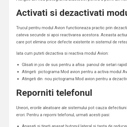
Activati si dezactivati mod
Trucul pentru modul Avion functioneaza practic prin dezactiv
cateva secunde si apoi reactivarea acestora. Aceasta actiune
care pot elimina orice defecte existente in sistemul de retea 
Iata cum puteti dezactiva si reactiva modul Avion:
Glisati in jos de sus pentru a afisa panoul de setari rapid
Atingeti pictograma Mod avion pentru a activa modul Av
Atingeti din nou pictograma Mod avion pentru a dezacti
Reporniti telefonul
Uneori, erorile aleatoare ale sistemului pot cauza defectiuni
erori. Pentru a reporni telefonul, urmati acesti pasi:
Apasati si tineti apasat butonul lateral si tasta de red