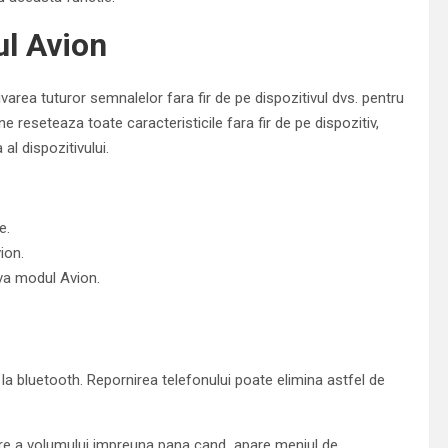
ul Avion
area tuturor semnalelor fara fir de pe dispozitivul dvs. pentru
 reseteaza toate caracteristicile fara fir de pe dispozitiv,
al dispozitivului.
e.
ion.
va modul Avion.
 la bluetooth. Repornirea telefonului poate elimina astfel de
ucere a volumului impreuna pana cand apare meniul de