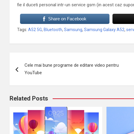
fie il duceti personal intr-un service gsm (in acest caz supor
Share on Facebook
Tags:
A52 5G
,
Bluetooth
,
Samsung
,
Samsung Galaxy A52
,
ser
Navigare
Cele mai bune programe de editare video pentru
în
YouTube
articole
Related Posts