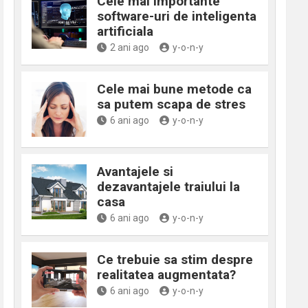
Cele mai importante
software-uri de inteligenta
artificiala
2 ani ago
y-o-n-y
Cele mai bune metode ca
sa putem scapa de stres
6 ani ago
y-o-n-y
Avantajele si
dezavantajele traiului la
casa
6 ani ago
y-o-n-y
Ce trebuie sa stim despre
realitatea augmentata?
6 ani ago
y-o-n-y