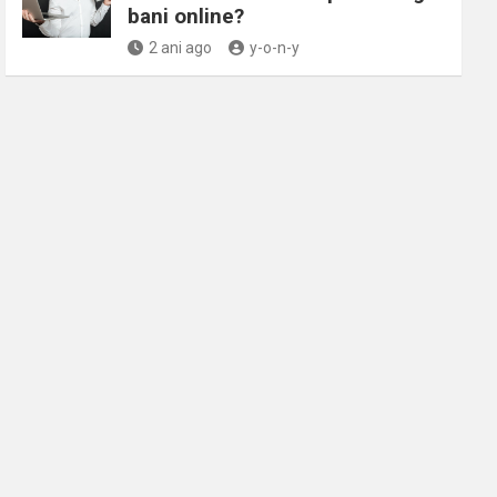
bani online?
2 ani ago
y-o-n-y