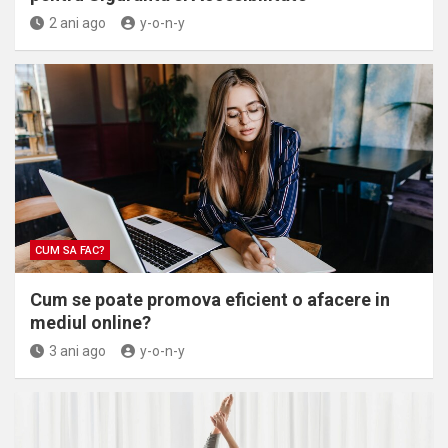
2 ani ago
y-o-n-y
CUM SA FAC?
Cum se poate promova eficient o afacere in
mediul online?
3 ani ago
y-o-n-y