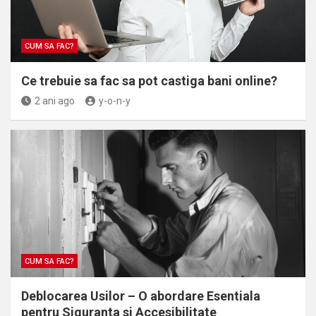
CUM SA FAC?
Ce trebuie sa fac sa pot castiga bani online?
2 ani ago
y-o-n-y
CUM SA FAC?
Deblocarea Usilor – O abordare Esentiala
pentru Siguranta si Accesibilitate