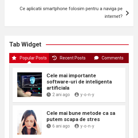
Ce aplicatii smartphone folosim pentru a naviga pe
internet?
Tab Widget
Popular Posts
Recent Posts
Comments
Cele mai importante
software-uri de inteligenta
artificiala
2 ani ago
y-o-n-y
Cele mai bune metode ca sa
putem scapa de stres
6 ani ago
y-o-n-y