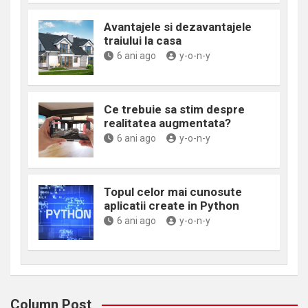
Avantajele si dezavantajele
traiului la casa
6 ani ago
y-o-n-y
Ce trebuie sa stim despre
realitatea augmentata?
6 ani ago
y-o-n-y
Topul celor mai cunosute
aplicatii create in Python
6 ani ago
y-o-n-y
Column Post