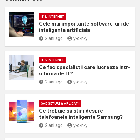
IT & INTERNET
Cele mai importante software-uri de
inteligenta artificiala
2 ani ago
y-o-n-y
IT & INTERNET
Ce fac specialistii care lucreaza intr-
o firma de IT?
2 ani ago
y-o-n-y
GADGETURI & APLICATII
Ce trebuie sa stim despre
telefoanele inteligente Samsung?
2 ani ago
y-o-n-y