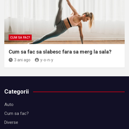
CUM SA FAC?
Cum sa fac sa slabesc fara sa merg la sala?
3 ani ago
y-o-n-y
Categorii
Auto
Cum sa fac?
Diverse