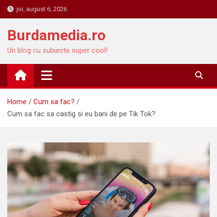
Skip
joi, august 6, 2026
to
content
Burdamedia.ro
Un blog cu subiecte super cool!
Home
Cum sa fac?
Cum sa fac sa castig si eu bani de pe Tik Tok?