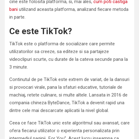
cine este folosita platforma, si, mai ales,
cum poti castiga
bani
utilizand aceasta platforma, analizand fiecare metoda
in parte.
Ce este TikTok?
TikTok este o platforma de socializare care permite
utilizatorilor sa creeze, sa editeze si sa partajeze
videoclipuri scurte, cu durate de la cateva secunde pana la
3 minute.
Continutul de pe TikTok este extrem de variat, de la dansuri
si provocari virale, pana la sfaturi educative, tutoriale de
machiaj, retete culinare, si multe altele. Lansata in 2016 de
compania chineza ByteDance, TikTok a devenit rapid una
dintre cele mai descarcate aplicatii la nivel global.
Ceea ce face TikTok unic este algoritmul sau avansat, care
ofera fiecarui utilizator o experienta personalizata prin
intermediul paginii „For You”. Acest lucru inseamna ca