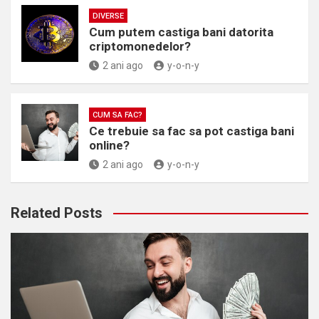
DIVERSE
Cum putem castiga bani datorita
criptomonedelor?
2 ani ago
y-o-n-y
CUM SA FAC?
Ce trebuie sa fac sa pot castiga bani
online?
2 ani ago
y-o-n-y
Related Posts