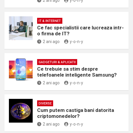
2 ani ago
y-o-n-y
IT & INTERNET
Ce fac specialistii care lucreaza intr-
o firma de IT?
2 ani ago
y-o-n-y
GADGETURI & APLICATII
Ce trebuie sa stim despre
telefoanele inteligente Samsung?
2 ani ago
y-o-n-y
DIVERSE
Cum putem castiga bani datorita
criptomonedelor?
2 ani ago
y-o-n-y