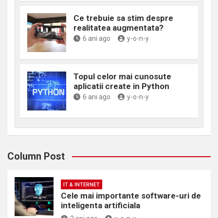
Ce trebuie sa stim despre
realitatea augmentata?
6 ani ago
y-o-n-y
Topul celor mai cunosute
aplicatii create in Python
6 ani ago
y-o-n-y
Column Post
IT & INTERNET
Cele mai importante software-uri de
inteligenta artificiala