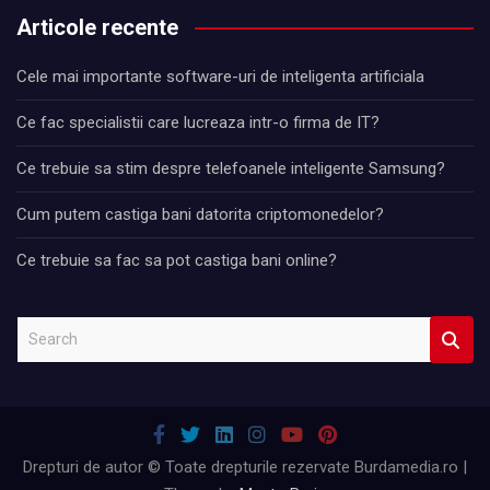
Articole recente
Cele mai importante software-uri de inteligenta artificiala
Ce fac specialistii care lucreaza intr-o firma de IT?
Ce trebuie sa stim despre telefoanele inteligente Samsung?
Cum putem castiga bani datorita criptomonedelor?
Ce trebuie sa fac sa pot castiga bani online?
S
e
a
r
c
h
Drepturi de autor © Toate drepturile rezervate Burdamedia.ro |