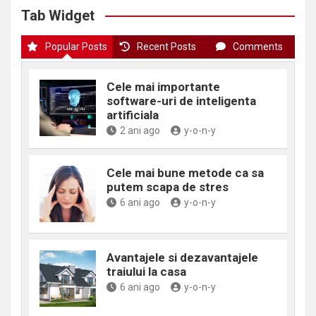
Tab Widget
Popular Posts
Recent Posts
Comments
Cele mai importante
software-uri de inteligenta
artificiala
2 ani ago
y-o-n-y
Cele mai bune metode ca sa
putem scapa de stres
6 ani ago
y-o-n-y
Avantajele si dezavantajele
traiului la casa
6 ani ago
y-o-n-y