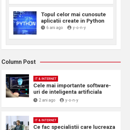
Topul celor mai cunosute
aplicatii create in Python
6 ani ago
y-o-n-y
Column Post
IT & INTERNET
Cele mai importante software-
uri de inteligenta artificiala
2 ani ago
y-o-n-y
IT & INTERNET
Ce fac specialistii care lucreaza