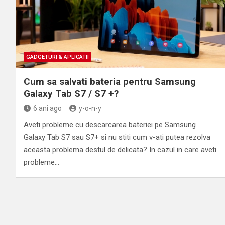
GADGETURI & APLICATII
Cum sa salvati bateria pentru Samsung
Galaxy Tab S7 / S7 +?
6 ani ago
y-o-n-y
Aveti probleme cu descarcarea bateriei pe Samsung
Galaxy Tab S7 sau S7+ si nu stiti cum v-ati putea rezolva
aceasta problema destul de delicata? In cazul in care aveti
probleme…