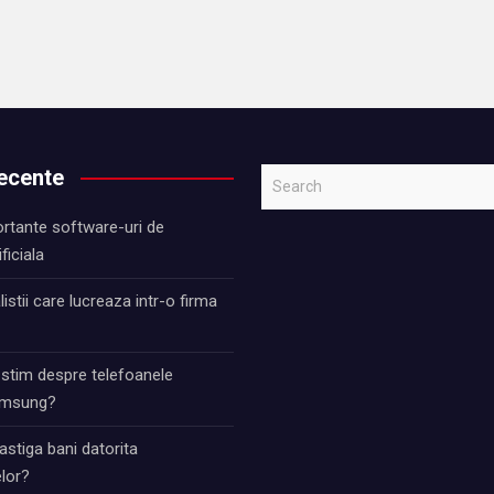
recente
S
e
rtante software-uri de
a
ificiala
r
c
istii care lucreaza intr-o firma
h
 stim despre telefoanele
Samsung?
stiga bani datorita
lor?