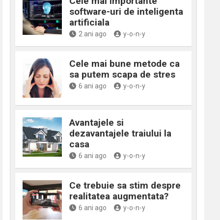
Cele mai importante
software-uri de inteligenta
artificiala
2 ani ago
y-o-n-y
Cele mai bune metode ca
sa putem scapa de stres
6 ani ago
y-o-n-y
Avantajele si
dezavantajele traiului la
casa
6 ani ago
y-o-n-y
Ce trebuie sa stim despre
realitatea augmentata?
6 ani ago
y-o-n-y