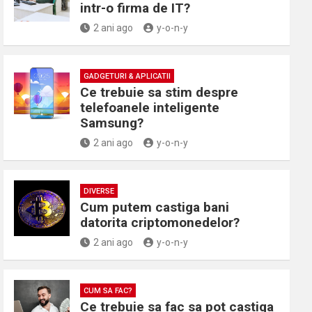
intr-o firma de IT?
2 ani ago
y-o-n-y
GADGETURI & APLICATII
Ce trebuie sa stim despre
telefoanele inteligente
Samsung?
2 ani ago
y-o-n-y
DIVERSE
Cum putem castiga bani
datorita criptomonedelor?
2 ani ago
y-o-n-y
CUM SA FAC?
Ce trebuie sa fac sa pot castiga