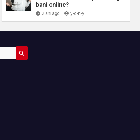
bani online?
2 ani ago
y-o-n-y