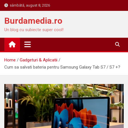
Skip
sâmbătă, august 8, 2026
to
content
Burdamedia.ro
Un blog cu subiecte super cool!
Home
Gadgeturi & Aplicatii
Cum sa salvati bateria pentru Samsung Galaxy Tab S7 / S7 +?