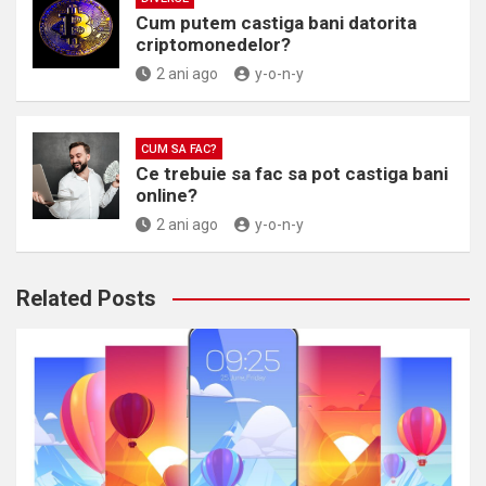
Cum putem castiga bani datorita
criptomonedelor?
2 ani ago
y-o-n-y
CUM SA FAC?
Ce trebuie sa fac sa pot castiga bani
online?
2 ani ago
y-o-n-y
Related Posts