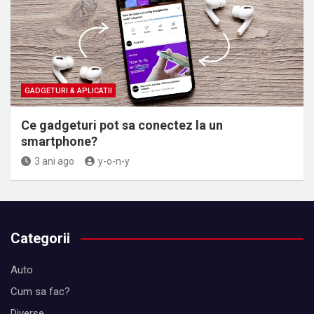
GADGETURI & APLICATII
Ce gadgeturi pot sa conectez la un
smartphone?
3 ani ago
y-o-n-y
Categorii
Auto
Cum sa fac?
Diverse