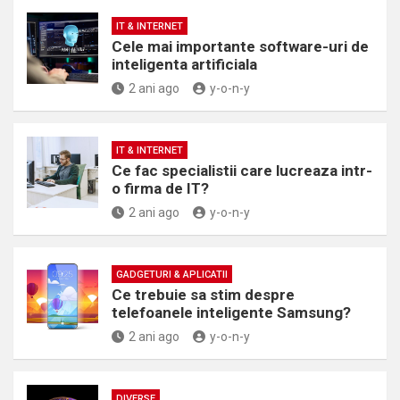
IT & INTERNET
Cele mai importante software-uri de
inteligenta artificiala
2 ani ago
y-o-n-y
IT & INTERNET
Ce fac specialistii care lucreaza intr-
o firma de IT?
2 ani ago
y-o-n-y
GADGETURI & APLICATII
Ce trebuie sa stim despre
telefoanele inteligente Samsung?
2 ani ago
y-o-n-y
DIVERSE