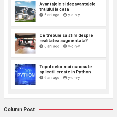
Avantajele si dezavantajele
traiului la casa
6 ani ago
y-o-n-y
Ce trebuie sa stim despre
realitatea augmentata?
6 ani ago
y-o-n-y
Topul celor mai cunosute
aplicatii create in Python
6 ani ago
y-o-n-y
Column Post