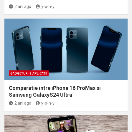
2 ani ago
y-o-n-y
GADGETURI & APLICATII
Comparatie intre iPhone 16 ProMax si
Samsung GalaxyS24 Ultra
2 ani ago
y-o-n-y