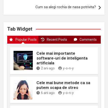
articole
Cum sa alegi rochia de nasa potrivita?
Tab Widget
Popular Posts
Recent Posts
Comments
Cele mai importante
software-uri de inteligenta
artificiala
2 ani ago
y-o-n-y
Cele mai bune metode ca sa
putem scapa de stres
6 ani ago
y-o-n-y