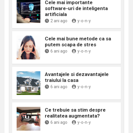
Cele mai importante
software-uri de inteligenta
artificiala
2 ani ago
y-o-n-y
Cele mai bune metode ca sa
putem scapa de stres
6 ani ago
y-o-n-y
Avantajele si dezavantajele
traiului la casa
6 ani ago
y-o-n-y
Ce trebuie sa stim despre
realitatea augmentata?
6 ani ago
y-o-n-y