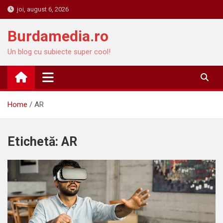
Skip
joi, august 6, 2026
to
content
Burdamedia.ro
Un blog cu subiecte super cool!
Home
AR
Etichetă:
AR