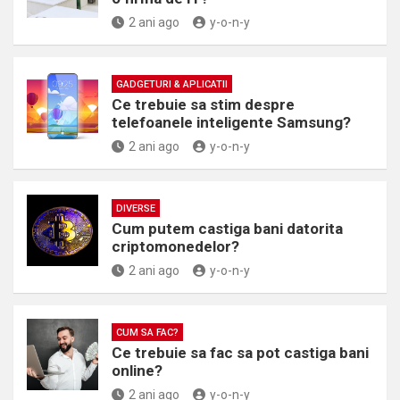
2 ani ago
y-o-n-y
GADGETURI & APLICATII
Ce trebuie sa stim despre
telefoanele inteligente Samsung?
2 ani ago
y-o-n-y
DIVERSE
Cum putem castiga bani datorita
criptomonedelor?
2 ani ago
y-o-n-y
CUM SA FAC?
Ce trebuie sa fac sa pot castiga bani
online?
2 ani ago
y-o-n-y