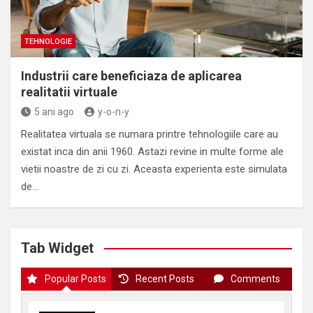
TEHNOLOGIE
Industrii care beneficiaza de aplicarea
realitatii virtuale
5 ani ago
y-o-n-y
Realitatea virtuala se numara printre tehnologiile care au
existat inca din anii 1960. Astazi revine in multe forme ale
vietii noastre de zi cu zi. Aceasta experienta este simulata
de…
Tab Widget
Popular Posts
Recent Posts
Comments