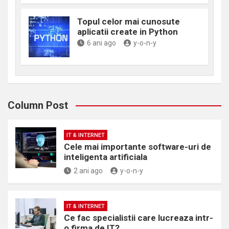
Topul celor mai cunosute
aplicatii create in Python
6 ani ago
y-o-n-y
Column Post
IT & INTERNET
Cele mai importante software-uri de
inteligenta artificiala
2 ani ago
y-o-n-y
IT & INTERNET
Ce fac specialistii care lucreaza intr-
o firma de IT?