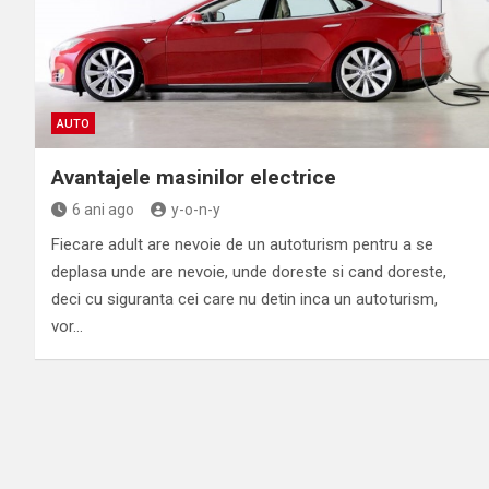
AUTO
Avantajele masinilor electrice
6 ani ago
y-o-n-y
Fiecare adult are nevoie de un autoturism pentru a se
deplasa unde are nevoie, unde doreste si cand doreste,
deci cu siguranta cei care nu detin inca un autoturism,
vor…