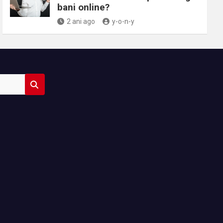
bani online?
2 ani ago
y-o-n-y