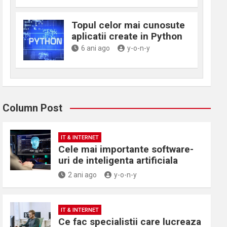
Topul celor mai cunosute
aplicatii create in Python
6 ani ago
y-o-n-y
Column Post
IT & INTERNET
Cele mai importante software-
uri de inteligenta artificiala
2 ani ago
y-o-n-y
IT & INTERNET
Ce fac specialistii care lucreaza