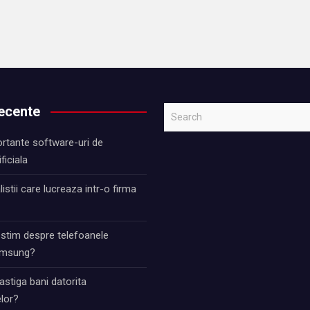
recente
S
e
rtante software-uri de
a
ificiala
r
c
istii care lucreaza intr-o firma
h
 stim despre telefoanele
Samsung?
stiga bani datorita
lor?