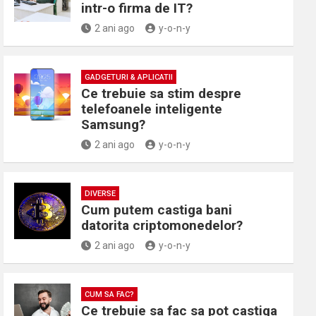
intr-o firma de IT?
2 ani ago
y-o-n-y
GADGETURI & APLICATII
Ce trebuie sa stim despre
telefoanele inteligente
Samsung?
2 ani ago
y-o-n-y
DIVERSE
Cum putem castiga bani
datorita criptomonedelor?
2 ani ago
y-o-n-y
CUM SA FAC?
Ce trebuie sa fac sa pot castiga