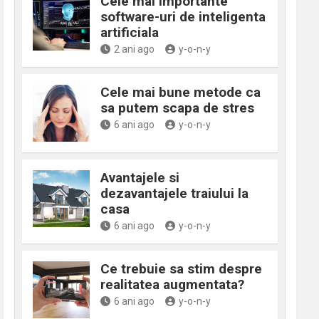
Cele mai importante
software-uri de inteligenta
artificiala
2 ani ago
y-o-n-y
Cele mai bune metode ca
sa putem scapa de stres
6 ani ago
y-o-n-y
Avantajele si
dezavantajele traiului la
casa
6 ani ago
y-o-n-y
Ce trebuie sa stim despre
realitatea augmentata?
6 ani ago
y-o-n-y