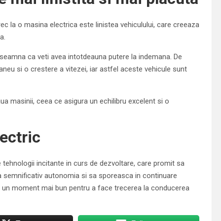
rec la o masina electrica este linistea vehiculului, care creeaza
a.
inseamna ca veti avea intotdeauna putere la indemana. De
aneu si o crestere a vitezei, iar astfel aceste vehicule sunt
ua masinii, ceea ce asigura un echilibru excelent si o
ectric
e tehnologii incitante in curs de dezvoltare, care promit sa
da semnificativ autonomia si sa sporeasca in continuare
ata un moment mai bun pentru a face trecerea la conducerea