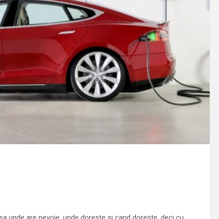
sa unde are nevoie, unde doreste si cand doreste, deci cu