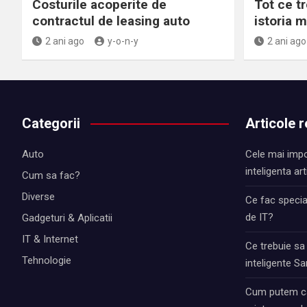
Costurile acoperite de
Tot ce tr
contractul de leasing auto
istoria 
2 ani ago
y-o-n-y
2 ani ago
Categorii
Articole 
Auto
Cele mai impo
inteligenta art
Cum sa fac?
Diverse
Ce fac special
de IT?
Gadgeturi & Aplicatii
IT & Internet
Ce trebuie sa
Tehnologie
inteligente 
Cum putem ca