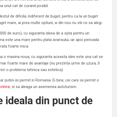
na unul cat de curand posibil.
tul de dificila, indiferent de buget, pentru ca la un buget
uget mare, ai prea multe optiuni, si din nou nu stii ce sa alegi.
000 de euro), cu siguranta ideea de a opta pentru un
a este una mare pentru plata avansului, iar apoi perioada
o rata foarte mica.
aga o masina noua, cu siguranta aceasta idee este una cat se
umar foarte mare de avantaje (nu prezinta urme de uzura, 0
 nici o problema tehnica sau estetica).
 putini isi permit in Romania. Ei bine, cei care isi permit o
ctrice
, si sa aleaga un asemenea autoturism.
e ideala din punct de