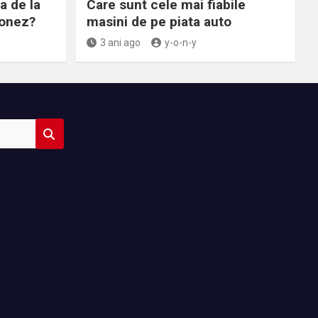
a de la
Care sunt cele mai fiabile
ponez?
masini de pe piata auto
3 ani ago
y-o-n-y