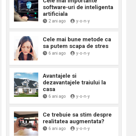
Cele mai importante
software-uri de inteligenta
artificiala
2 ani ago
y-o-n-y
Cele mai bune metode ca
sa putem scapa de stres
6 ani ago
y-o-n-y
Avantajele si
dezavantajele traiului la
casa
6 ani ago
y-o-n-y
Ce trebuie sa stim despre
realitatea augmentata?
6 ani ago
y-o-n-y