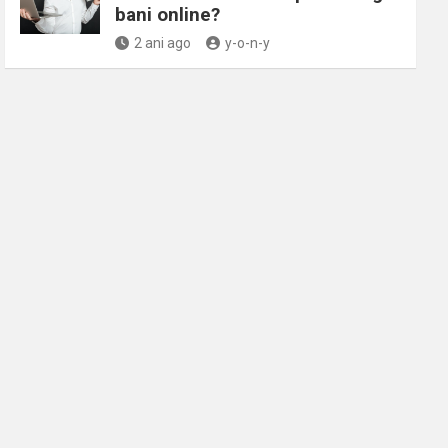
bani online?
2 ani ago
y-o-n-y