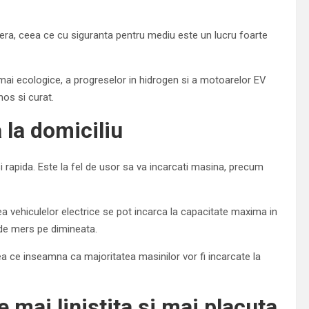
era, ceea ce cu siguranta pentru mediu este un lucru foarte
 mai ecologice, a progreselor in hidrogen si a motoarelor EV
nos si curat.
 la domiciliu
si rapida. Este la fel de usor sa va incarcati masina, precum
ea vehiculelor electrice se pot incarca la capacitate maxima in
 de mers pe dimineata.
ea ce inseamna ca majoritatea masinilor vor fi incarcate la
 mai linistita si mai placuta