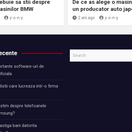
ebuie sa stii despre
De ce as alege o masin
masinilor BMW
un producator auto ja
y-o-n-y
2 ani ago
y-o-n-y
recente
S
e
rtante software-uri de
a
ificiala
r
c
istii care lucreaza intr-o firma
h
 stim despre telefoanele
Samsung?
stiga bani datorita