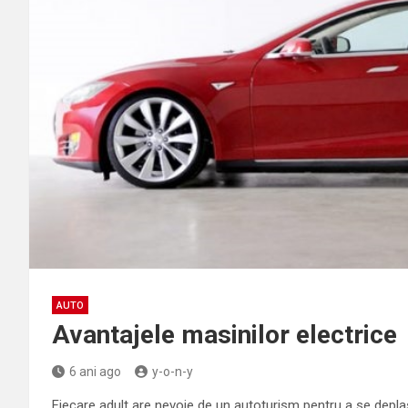
AUTO
Avantajele masinilor electrice
6 ani ago
y-o-n-y
Fiecare adult are nevoie de un autoturism pentru a se depla