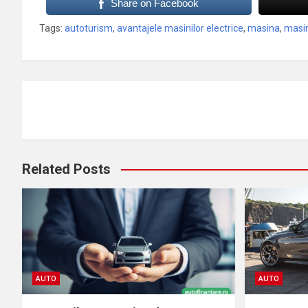
Share on Facebook
Tags:
autoturism
,
avantajele masinilor electrice
,
masina
,
masin
Navigare
în
articole
Related Posts
AUTO
AUTO