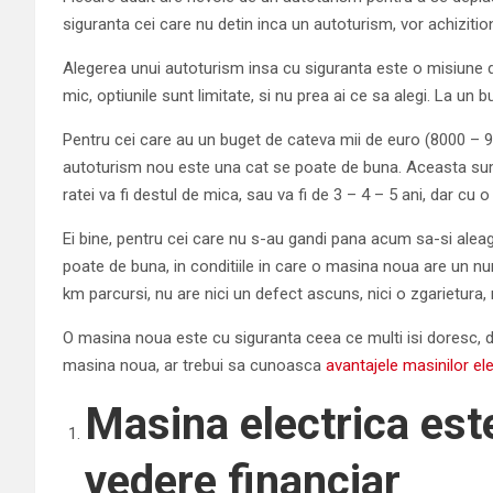
siguranta cei care nu detin inca un autoturism, vor achizitio
Alegerea unui autoturism insa cu siguranta este o misiune des
mic, optiunile sunt limitate, si nu prea ai ce sa alegi. La un b
Pentru cei care au un buget de cateva mii de euro (8000 – 9
autoturism nou este una cat se poate de buna. Aceasta sum
ratei va fi destul de mica, sau va fi de 3 – 4 – 5 ani, dar cu 
Ei bine, pentru cei care nu s-au gandi pana acum sa-si ale
poate de buna, in conditiile in care o masina noua are un n
km parcursi, nu are nici un defect ascuns, nici o zgarietura,
O masina noua este cu siguranta ceea ce multi isi doresc, dar
masina noua, ar trebui sa cunoasca
avantajele masinilor ele
Masina electrica est
vedere financiar