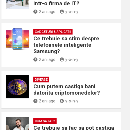
intr-o firma de IT?
2 ani ago
y-o-n-y
GADGETURI & APLICATII
Ce trebuie sa stim despre
telefoanele inteligente
Samsung?
2 ani ago
y-o-n-y
DIVERSE
Cum putem castiga bani
datorita criptomonedelor?
2 ani ago
y-o-n-y
CUM SA FAC?
Ce trebuie sa fac sa pot castiga