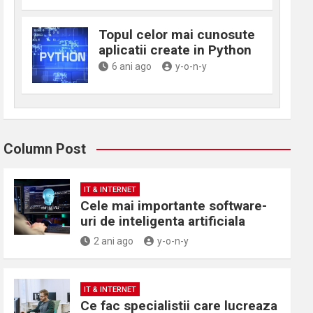
Topul celor mai cunosute
aplicatii create in Python
6 ani ago
y-o-n-y
Column Post
IT & INTERNET
Cele mai importante software-
uri de inteligenta artificiala
2 ani ago
y-o-n-y
IT & INTERNET
Ce fac specialistii care lucreaza