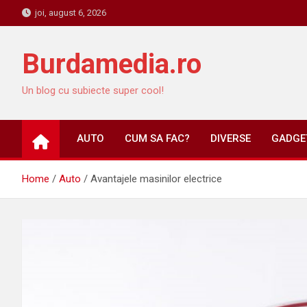
Skip
joi, august 6, 2026
to
content
Burdamedia.ro
Un blog cu subiecte super cool!
AUTO
CUM SA FAC?
DIVERSE
GADGET
Home
Auto
Avantajele masinilor electrice