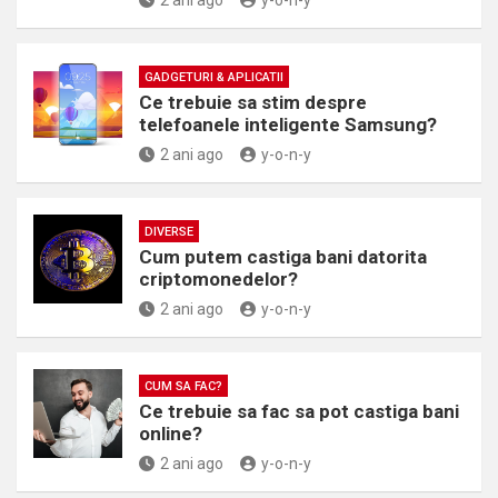
2 ani ago
y-o-n-y
GADGETURI & APLICATII
Ce trebuie sa stim despre
telefoanele inteligente Samsung?
2 ani ago
y-o-n-y
DIVERSE
Cum putem castiga bani datorita
criptomonedelor?
2 ani ago
y-o-n-y
CUM SA FAC?
Ce trebuie sa fac sa pot castiga bani
online?
2 ani ago
y-o-n-y