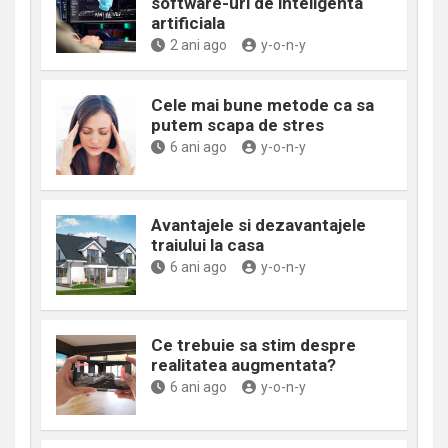
software-uri de inteligenta
artificiala
2 ani ago
y-o-n-y
Cele mai bune metode ca sa
putem scapa de stres
6 ani ago
y-o-n-y
Avantajele si dezavantajele
traiului la casa
6 ani ago
y-o-n-y
Ce trebuie sa stim despre
realitatea augmentata?
6 ani ago
y-o-n-y