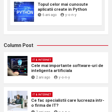
Topul celor mai cunosute
aplicatii create in Python
6 ani ago
y-o-n-y
Column Post
IT & INTERNET
Cele mai importante software-uri de
inteligenta artificiala
2 ani ago
y-o-n-y
IT & INTERNET
Ce fac specialistii care lucreaza intr-
o firma de IT?