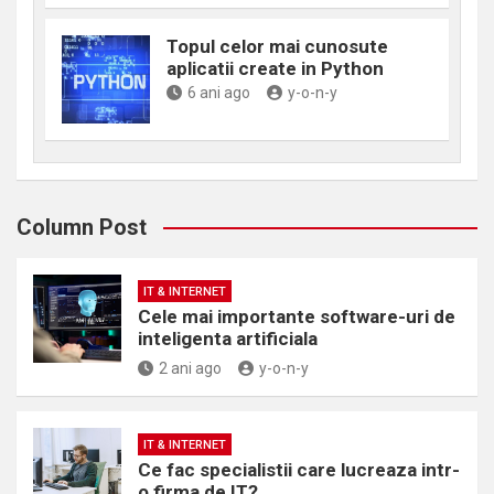
Topul celor mai cunosute
aplicatii create in Python
6 ani ago
y-o-n-y
Column Post
IT & INTERNET
Cele mai importante software-uri de
inteligenta artificiala
2 ani ago
y-o-n-y
IT & INTERNET
Ce fac specialistii care lucreaza intr-
o firma de IT?