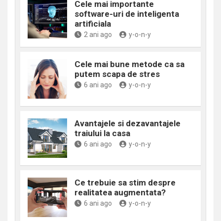
Cele mai importante
software-uri de inteligenta
artificiala
2 ani ago
y-o-n-y
Cele mai bune metode ca sa
putem scapa de stres
6 ani ago
y-o-n-y
Avantajele si dezavantajele
traiului la casa
6 ani ago
y-o-n-y
Ce trebuie sa stim despre
realitatea augmentata?
6 ani ago
y-o-n-y