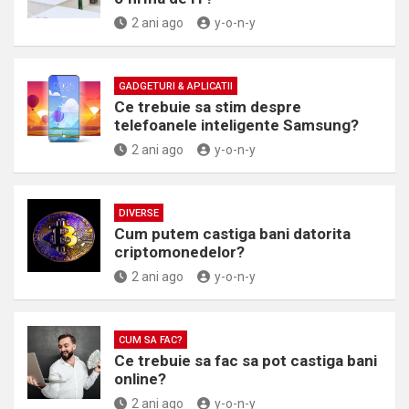
2 ani ago
y-o-n-y
GADGETURI & APLICATII
Ce trebuie sa stim despre
telefoanele inteligente Samsung?
2 ani ago
y-o-n-y
DIVERSE
Cum putem castiga bani datorita
criptomonedelor?
2 ani ago
y-o-n-y
CUM SA FAC?
Ce trebuie sa fac sa pot castiga bani
online?
2 ani ago
y-o-n-y