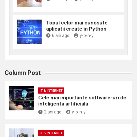
Topul celor mai cunosute
aplicatii create in Python
6 ani ago
y-o-n-y
Column Post
IT & INTERNET
Cele mai importante software-uri de
inteligenta artificiala
2 ani ago
y-o-n-y
IT & INTERNET