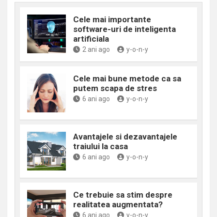
Cele mai importante
software-uri de inteligenta
artificiala
2 ani ago
y-o-n-y
Cele mai bune metode ca sa
putem scapa de stres
6 ani ago
y-o-n-y
Avantajele si dezavantajele
traiului la casa
6 ani ago
y-o-n-y
Ce trebuie sa stim despre
realitatea augmentata?
6 ani ago
y-o-n-y