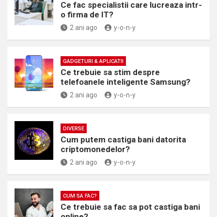
Ce fac specialistii care lucreaza intr-
o firma de IT?
2 ani ago
y-o-n-y
GADGETURI & APLICATII
Ce trebuie sa stim despre
telefoanele inteligente Samsung?
2 ani ago
y-o-n-y
DIVERSE
Cum putem castiga bani datorita
criptomonedelor?
2 ani ago
y-o-n-y
CUM SA FAC?
Ce trebuie sa fac sa pot castiga bani
online?