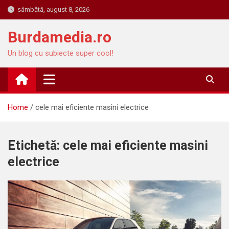
Skip
sâmbătă, august 8, 2026
to
content
Burdamedia.ro
Un blog cu subiecte super cool!
Home
cele mai eficiente masini electrice
Etichetă:
cele mai eficiente masini
electrice