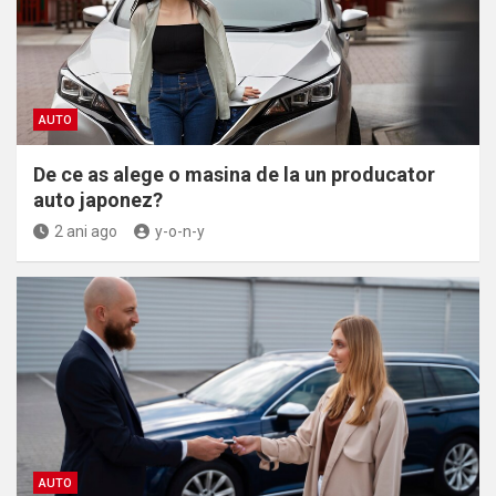
AUTO
De ce as alege o masina de la un producator
auto japonez?
2 ani ago
y-o-n-y
AUTO