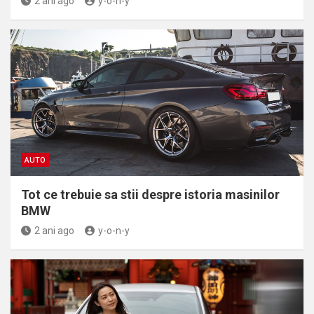
2 ani ago
y-o-n-y
AUTO
Tot ce trebuie sa stii despre istoria masinilor
BMW
2 ani ago
y-o-n-y