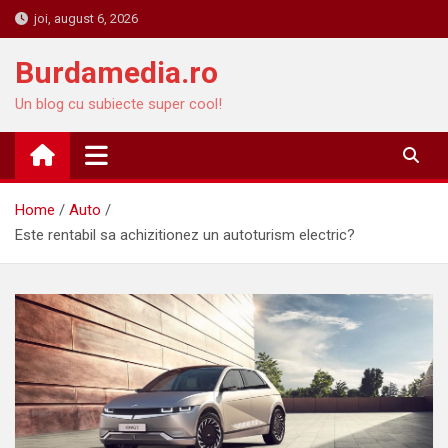
Skip
joi, august 6, 2026
to
content
Burdamedia.ro
Un blog cu subiecte super cool!
Home
Auto
Este rentabil sa achizitionez un autoturism electric?