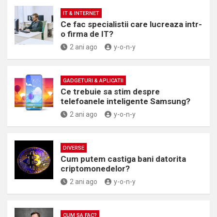
IT & INTERNET
Ce fac specialistii care lucreaza intr-
o firma de IT?
2 ani ago
y-o-n-y
GADGETURI & APLICATII
Ce trebuie sa stim despre
telefoanele inteligente Samsung?
2 ani ago
y-o-n-y
DIVERSE
Cum putem castiga bani datorita
criptomonedelor?
2 ani ago
y-o-n-y
CUM SA FAC?