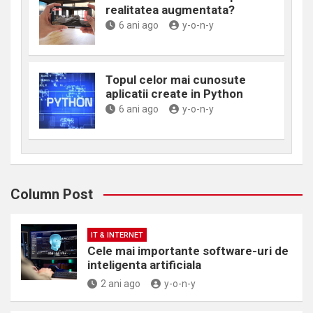
realitatea augmentata?
6 ani ago
y-o-n-y
Topul celor mai cunosute
aplicatii create in Python
6 ani ago
y-o-n-y
Column Post
IT & INTERNET
Cele mai importante software-uri de
inteligenta artificiala
2 ani ago
y-o-n-y