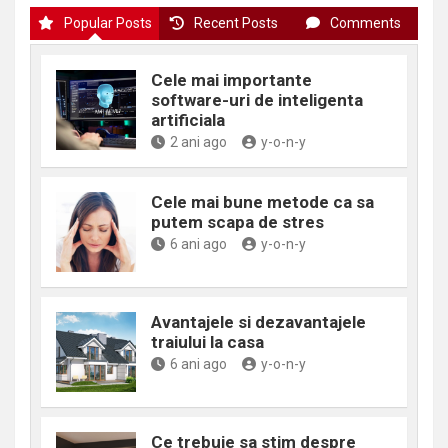
Popular Posts
Recent Posts
Comments
Cele mai importante
software-uri de inteligenta
artificiala
2 ani ago
y-o-n-y
Cele mai bune metode ca sa
putem scapa de stres
6 ani ago
y-o-n-y
Avantajele si dezavantajele
traiului la casa
6 ani ago
y-o-n-y
Ce trebuie sa stim despre