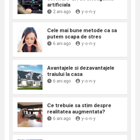
artificiala
2 ani ago
y-o-n-y
Cele mai bune metode ca sa
putem scapa de stres
6 ani ago
y-o-n-y
Avantajele si dezavantajele
traiului la casa
6 ani ago
y-o-n-y
Ce trebuie sa stim despre
realitatea augmentata?
6 ani ago
y-o-n-y