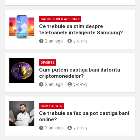
GADGETURI & APLICATII
Ce trebuie sa stim despre
telefoanele inteligente Samsung?
2 ani ago
y-o-n-y
DIVERSE
Cum putem castiga bani datorita
criptomonedelor?
2 ani ago
y-o-n-y
CUM SA FAC?
Ce trebuie sa fac sa pot castiga bani
online?
2 ani ago
y-o-n-y