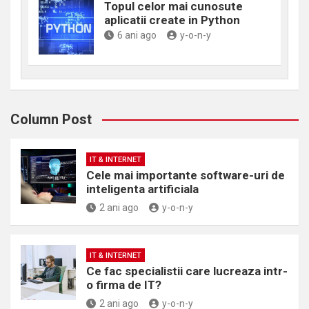
Topul celor mai cunosute
aplicatii create in Python
6 ani ago
y-o-n-y
Column Post
IT & INTERNET
Cele mai importante software-uri de
inteligenta artificiala
2 ani ago
y-o-n-y
IT & INTERNET
Ce fac specialistii care lucreaza intr-
o firma de IT?
2 ani ago
y-o-n-y