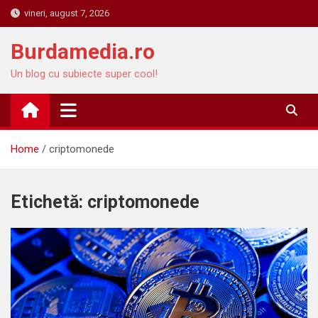
Skip
vineri, august 7, 2026
to
content
Burdamedia.ro
Un blog cu subiecte super cool!
Home
criptomonede
Etichetă:
criptomonede