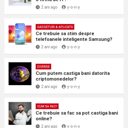
2 ani ago
y-o-n-y
GADGETURI & APLICATII
Ce trebuie sa stim despre
telefoanele inteligente Samsung?
2 ani ago
y-o-n-y
DIVERSE
Cum putem castiga bani datorita
criptomonedelor?
2 ani ago
y-o-n-y
CUM SA FAC?
Ce trebuie sa fac sa pot castiga bani
online?
2 ani ago
y-o-n-y