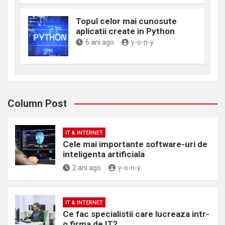
Topul celor mai cunosute
aplicatii create in Python
6 ani ago
y-o-n-y
Column Post
IT & INTERNET
Cele mai importante software-uri de
inteligenta artificiala
2 ani ago
y-o-n-y
IT & INTERNET
Ce fac specialistii care lucreaza intr-
o firma de IT?