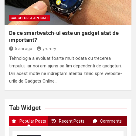
GADGETURI & APLICATII
De ce smartwatch-ul este un gadget atat de
important?
5 ani ago
y-o-n-y
Tehnologia a evoluat foarte mult odata cu trecerea
timpului, iar noi am ajuns sa fim dependenti de gadgeturi.
Din acest motiv ne indreptam atentia zilnic spre website-
urile de Gadgets Online…
Tab Widget
Popular Posts
Recent Posts
Comments