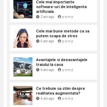
Cele mai importante
software-uri de inteligenta
artificiala
2 ani ago
y-o-n-y
Cele mai bune metode ca sa
putem scapa de stres
6 ani ago
y-o-n-y
Avantajele si dezavantajele
traiului la casa
6 ani ago
y-o-n-y
Ce trebuie sa stim despre
realitatea augmentata?
6 ani ago
y-o-n-y