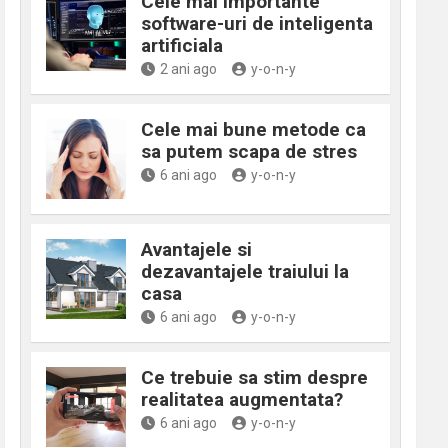
Cele mai importante
software-uri de inteligenta
artificiala
2 ani ago
y-o-n-y
Cele mai bune metode ca
sa putem scapa de stres
6 ani ago
y-o-n-y
Avantajele si
dezavantajele traiului la
casa
6 ani ago
y-o-n-y
Ce trebuie sa stim despre
realitatea augmentata?
6 ani ago
y-o-n-y