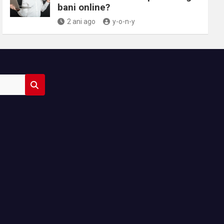
bani online?
2 ani ago
y-o-n-y