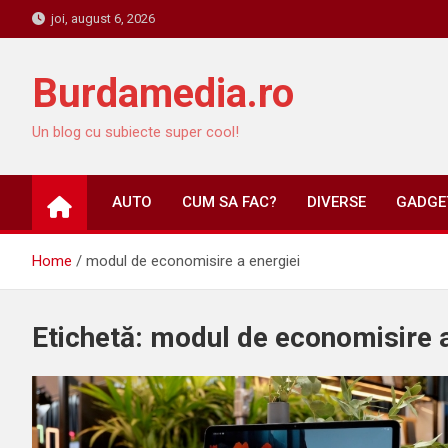
Skip
joi, august 6, 2026
to
content
Burdamedia.ro
Un blog cu subiecte super cool!
AUTO
CUM SA FAC?
DIVERSE
GADGET
Home
modul de economisire a energiei
Etichetă:
modul de economisire a