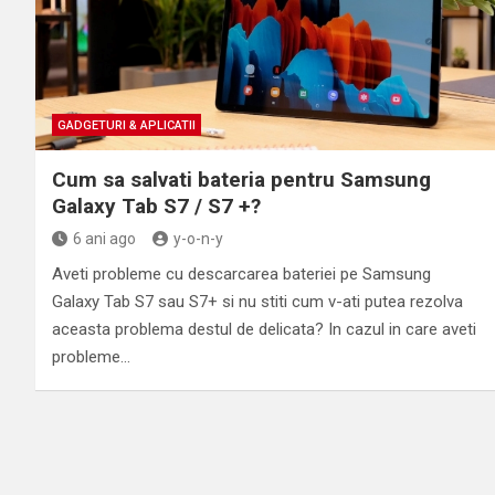
GADGETURI & APLICATII
Cum sa salvati bateria pentru Samsung
Galaxy Tab S7 / S7 +?
6 ani ago
y-o-n-y
Aveti probleme cu descarcarea bateriei pe Samsung
Galaxy Tab S7 sau S7+ si nu stiti cum v-ati putea rezolva
aceasta problema destul de delicata? In cazul in care aveti
probleme…