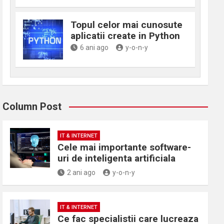
Topul celor mai cunosute
aplicatii create in Python
6 ani ago
y-o-n-y
Column Post
IT & INTERNET
Cele mai importante software-
uri de inteligenta artificiala
2 ani ago
y-o-n-y
IT & INTERNET
Ce fac specialistii care lucreaza