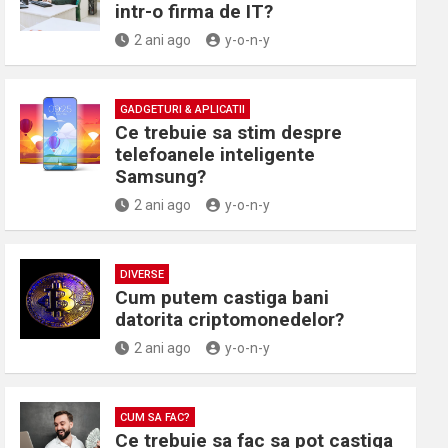
intr-o firma de IT?
2 ani ago
y-o-n-y
GADGETURI & APLICATII
Ce trebuie sa stim despre
telefoanele inteligente
Samsung?
2 ani ago
y-o-n-y
DIVERSE
Cum putem castiga bani
datorita criptomonedelor?
2 ani ago
y-o-n-y
CUM SA FAC?
Ce trebuie sa fac sa pot castiga