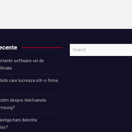
recente
S
e
rtante software-uri de
a
ificiala
r
c
istii care lucreaza intr-o firma
h
 stim despre telefoanele
Samsung?
stiga bani datorita
lor?