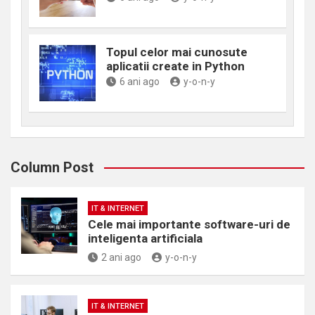
Topul celor mai cunosute
aplicatii create in Python
6 ani ago
y-o-n-y
Column Post
IT & INTERNET
Cele mai importante software-uri de
inteligenta artificiala
2 ani ago
y-o-n-y
IT & INTERNET