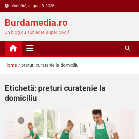
Skip
sâmbătă, august 8, 2026
to
content
Burdamedia.ro
Un blog cu subiecte super cool!
Home
preturi curatenie la domiciliu
Etichetă:
preturi curatenie la
domiciliu