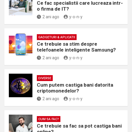
Ce fac specialistii care lucreaza intr-
o firma de IT?
2 ani ago
y-o-n-y
GADGETURI & APLICATII
Ce trebuie sa stim despre
telefoanele inteligente Samsung?
2 ani ago
y-o-n-y
DIVERSE
Cum putem castiga bani datorita
criptomonedelor?
2 ani ago
y-o-n-y
CUM SA FAC?
Ce trebuie sa fac sa pot castiga bani
online?