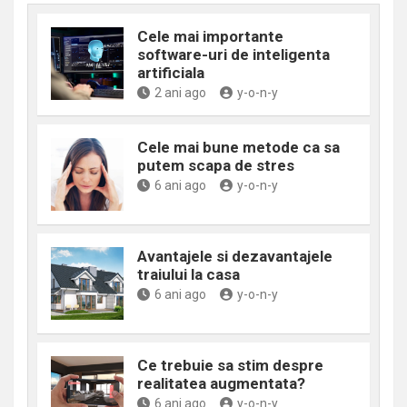
Cele mai importante
software-uri de inteligenta
artificiala
2 ani ago
y-o-n-y
Cele mai bune metode ca sa
putem scapa de stres
6 ani ago
y-o-n-y
Avantajele si dezavantajele
traiului la casa
6 ani ago
y-o-n-y
Ce trebuie sa stim despre
realitatea augmentata?
6 ani ago
y-o-n-y