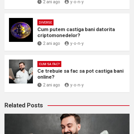
2 ani ago
y-o-n-y
DIVERSE
Cum putem castiga bani datorita
criptomonedelor?
2 ani ago
y-o-n-y
CUM SA FAC?
Ce trebuie sa fac sa pot castiga bani
online?
2 ani ago
y-o-n-y
Related Posts