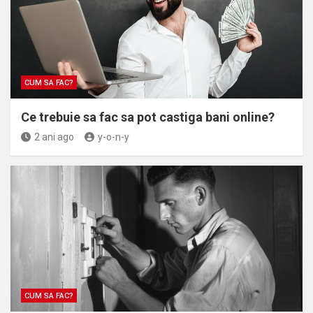
CUM SA FAC?
Ce trebuie sa fac sa pot castiga bani online?
2 ani ago
y-o-n-y
CUM SA FAC?