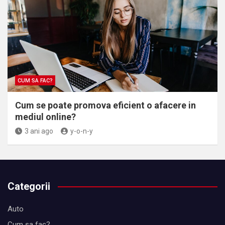
CUM SA FAC?
Cum se poate promova eficient o afacere in
mediul online?
3 ani ago
y-o-n-y
Categorii
Auto
Cum sa fac?