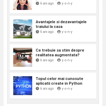
6 ani ago
y-o-n-y
Avantajele si dezavantajele
traiului la casa
6 ani ago
y-o-n-y
Ce trebuie sa stim despre
realitatea augmentata?
6 ani ago
y-o-n-y
Topul celor mai cunosute
aplicatii create in Python
6 ani ago
y-o-n-y