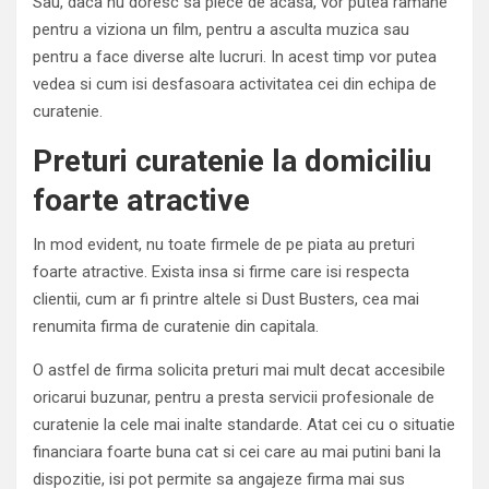
Sau, daca nu doresc sa plece de acasa, vor putea ramane
pentru a viziona un film, pentru a asculta muzica sau
pentru a face diverse alte lucruri. In acest timp vor putea
vedea si cum isi desfasoara activitatea cei din echipa de
curatenie.
Preturi curatenie la domiciliu
foarte atractive
In mod evident, nu toate firmele de pe piata au preturi
foarte atractive. Exista insa si firme care isi respecta
clientii, cum ar fi printre altele si Dust Busters, cea mai
renumita firma de curatenie din capitala.
O astfel de firma solicita preturi mai mult decat accesibile
oricarui buzunar, pentru a presta servicii profesionale de
curatenie la cele mai inalte standarde. Atat cei cu o situatie
financiara foarte buna cat si cei care au mai putini bani la
dispozitie, isi pot permite sa angajeze firma mai sus