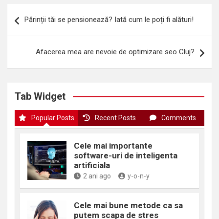
Navigare
Părinții tăi se pensionează? Iată cum le poți fi alături!
în
articole
Afacerea mea are nevoie de optimizare seo Cluj?
Tab Widget
Popular Posts
Recent Posts
Comments
Cele mai importante
software-uri de inteligenta
artificiala
2 ani ago
y-o-n-y
Cele mai bune metode ca sa
putem scapa de stres