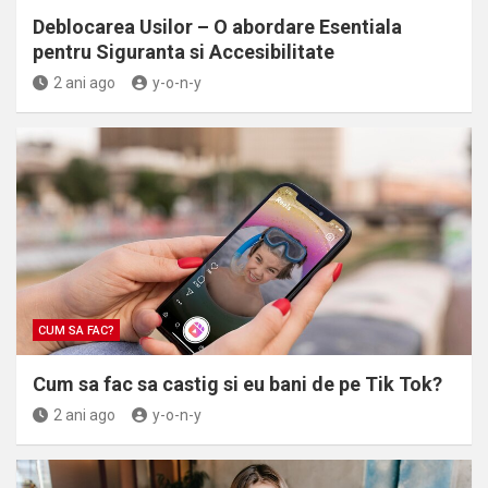
Deblocarea Usilor – O abordare Esentiala
pentru Siguranta si Accesibilitate
2 ani ago
y-o-n-y
CUM SA FAC?
Cum sa fac sa castig si eu bani de pe Tik Tok?
2 ani ago
y-o-n-y