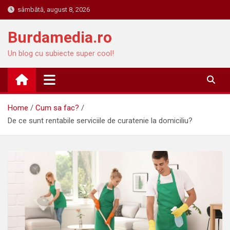
Skip
sâmbătă, august 8, 2026
to
content
Burdamedia.ro
Un blog cu subiecte super cool!
Home
Cum sa fac?
De ce sunt rentabile serviciile de curatenie la domiciliu?