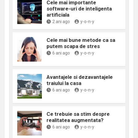
Cele mai importante
software-uri de inteligenta
artificiala
2 ani ago
y-o-n-y
Cele mai bune metode ca sa
putem scapa de stres
6 ani ago
y-o-n-y
Avantajele si dezavantajele
traiului la casa
6 ani ago
y-o-n-y
Ce trebuie sa stim despre
realitatea augmentata?
6 ani ago
y-o-n-y