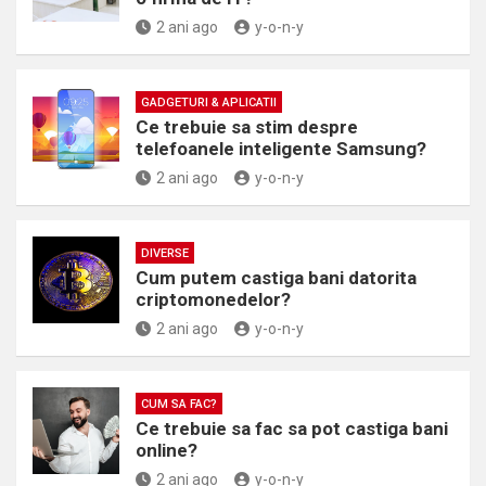
2 ani ago
y-o-n-y
GADGETURI & APLICATII
Ce trebuie sa stim despre
telefoanele inteligente Samsung?
2 ani ago
y-o-n-y
DIVERSE
Cum putem castiga bani datorita
criptomonedelor?
2 ani ago
y-o-n-y
CUM SA FAC?
Ce trebuie sa fac sa pot castiga bani
online?
2 ani ago
y-o-n-y