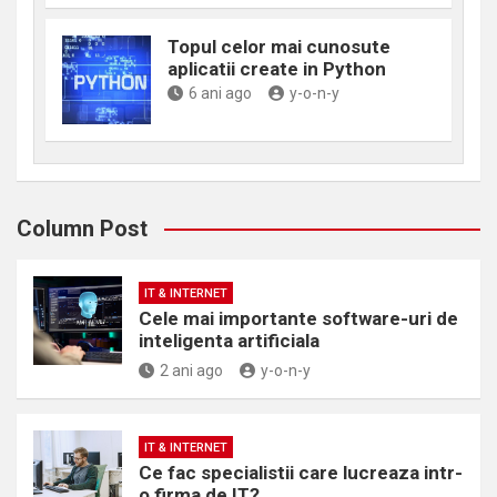
Topul celor mai cunosute
aplicatii create in Python
6 ani ago
y-o-n-y
Column Post
IT & INTERNET
Cele mai importante software-uri de
inteligenta artificiala
2 ani ago
y-o-n-y
IT & INTERNET
Ce fac specialistii care lucreaza intr-
o firma de IT?