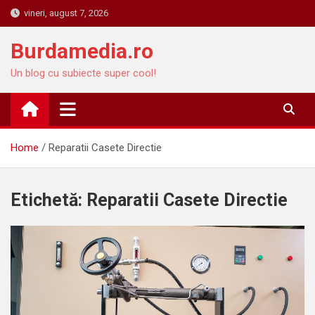
Skip
vineri, august 7, 2026
to
content
Burdamedia.ro
Un blog cu subiecte super cool!
Home
Reparatii Casete Directie
Etichetă:
Reparatii Casete Directie