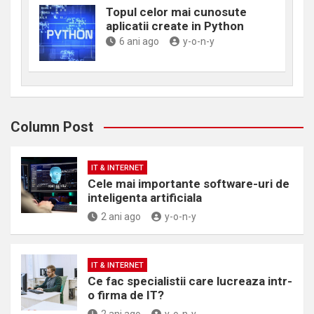
Topul celor mai cunosute
aplicatii create in Python
6 ani ago
y-o-n-y
Column Post
IT & INTERNET
Cele mai importante software-uri de
inteligenta artificiala
2 ani ago
y-o-n-y
IT & INTERNET
Ce fac specialistii care lucreaza intr-
o firma de IT?