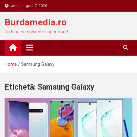
Skip
vineri, august 7, 2026
to
content
Burdamedia.ro
Un blog cu subiecte super cool!
Home
Samsung Galaxy
Etichetă:
Samsung Galaxy