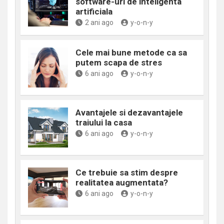
software-uri de inteligenta
artificiala
2 ani ago
y-o-n-y
Cele mai bune metode ca sa
putem scapa de stres
6 ani ago
y-o-n-y
Avantajele si dezavantajele
traiului la casa
6 ani ago
y-o-n-y
Ce trebuie sa stim despre
realitatea augmentata?
6 ani ago
y-o-n-y