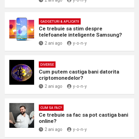
2 ani ago
y-o-n-y
GADGETURI & APLICATII
Ce trebuie sa stim despre
telefoanele inteligente Samsung?
2 ani ago
y-o-n-y
DIVERSE
Cum putem castiga bani datorita
criptomonedelor?
2 ani ago
y-o-n-y
CUM SA FAC?
Ce trebuie sa fac sa pot castiga bani
online?
2 ani ago
y-o-n-y